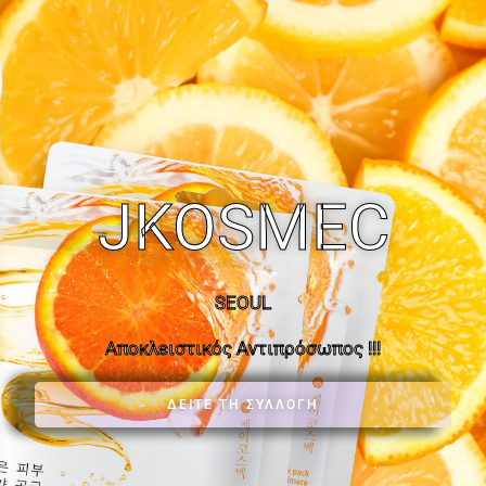
JKOSMEC
SEOUL
Αποκλειστικός Αντιπρόσωπος !!!
ΔΕΊΤΕ ΤΗ ΣΥΛΛΟΓΗ