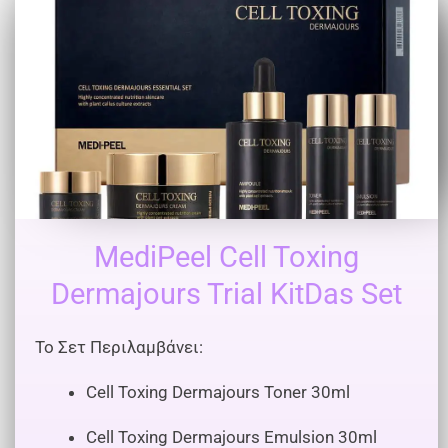
MediPeel Cell Toxing
Dermajours Trial KitDas Set
Το Σετ Περιλαμβάνει:
Cell Toxing Dermajours Toner 30ml
Cell Toxing Dermajours Emulsion 30ml