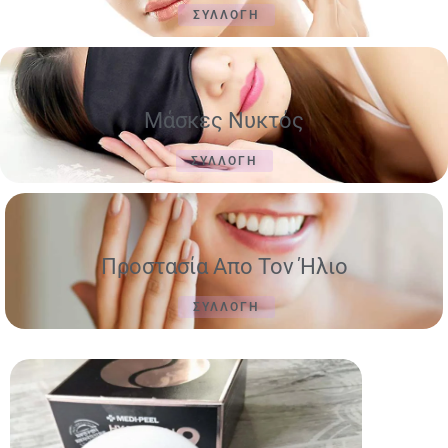
ΣΥΛΛΟΓΗ
Μάσκες Νυκτός
ΣΥΛΛΟΓΗ
Προστασία Απο Τον Ήλιο
ΣΥΛΛΟΓΗ