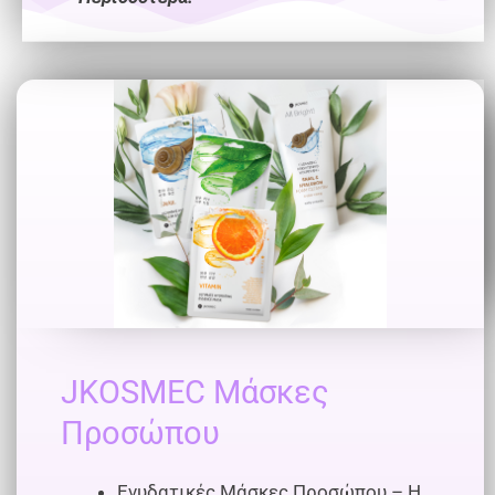
JKOSMEC Μάσκες
Προσώπου
Ενυδατικές Μάσκες Προσώπου – Η