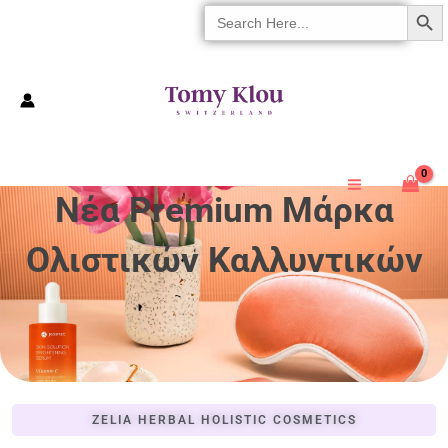
SEARCH 
Search
Μετάβαση
For:
Στο
Περιεχόμενο
Νέα Premium Μάρκα
Ολιστικών Καλλυντικών
ZELIA HERBAL HOLISTIC COSMETICS