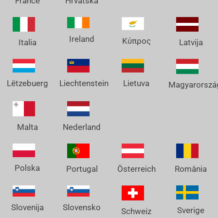
France
Hrvatska
Ireland
Κύπρος
Italia
Latvija
Lëtzebuerg
Liechtenstein
Lietuva
Magyarorszá
Nederland
Malta
Polska
Österreich
Portugal
România
Slovenija
Slovensko
Sverige
Schweiz