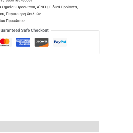
9 / 8806185780087
ία Σημείου Προσώπου
,
A'PIEU
,
Ειδικά Προϊόντα
,
ου
,
Περιποίηση Χειλιών
είου Προσώπου
uaranteed Safe Checkout