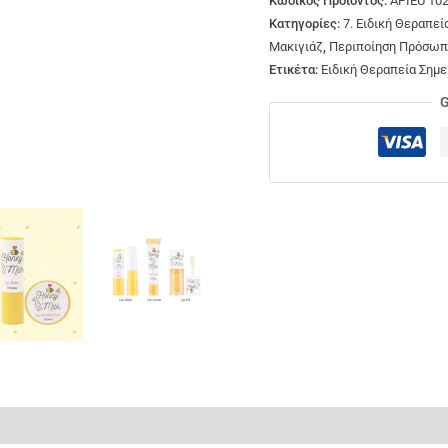
Κωδικός Προϊόντος:
APIEU 102
Κατηγορίες:
7. Ειδική Θεραπε
Μακιγιάζ
,
Περιποίηση Πρόσωπ
Ετικέτα:
Ειδική Θεραπεία Σημ
G
ς (0)