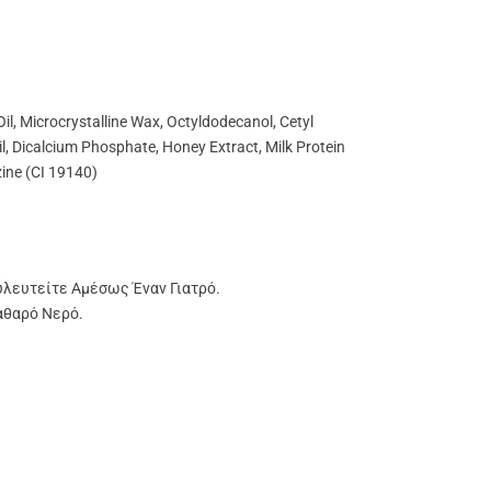
il, Microcrystalline Wax, Octyldodecanol, Cetyl
il, Dicalcium Phosphate, Honey Extract, Milk Protein
zine (CI 19140)
υλευτείτε Αμέσως Έναν Γιατρό.
αθαρό Νερό.