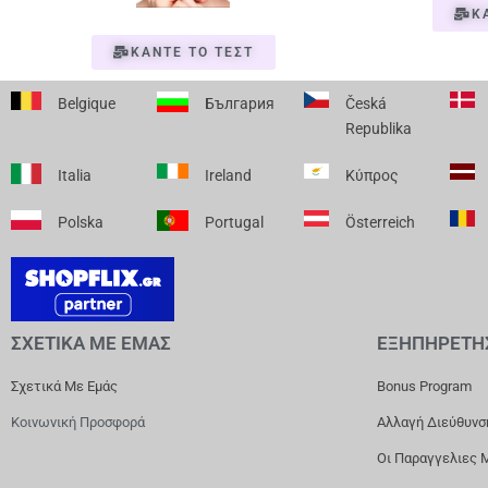
Κ
ΚΑΝΤΕ ΤΟ ΤΕΣΤ
Belgique
България
Česká
Republika
Italia
Ireland
Κύπρος
Polska
Portugal
Österreich
ΣΧΕΤΙΚΑ ΜΕ ΕΜΑΣ
ΕΞΗΠΗΡΕΤΗ
Σχετικά Με Εμάς
Bonus Program
Κοινωνική Προσφορά
Αλλαγή Διεύθυνσ
Οι Παραγγελιες 