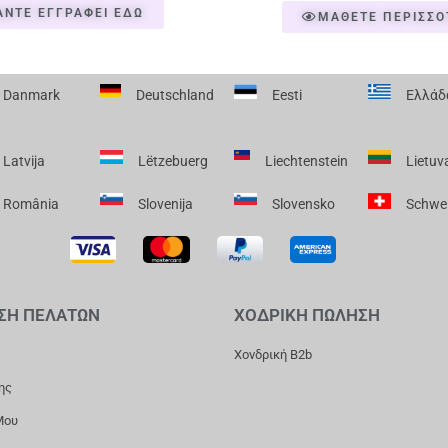
ΑΝΤΕ ΕΓΓΡΑΦΕΙ ΕΔΩ
ΜΑΘΕΤΕ ΠΕΡΙΣΣΟ
Danmark
Deutschland
Eesti
Ελλάδ
Latvija
Lëtzebuerg
Liechtenstein
Lietuv
România
Slovenija
Slovensko
Schwe
ΣΗ ΠΕΛΑΤΩΝ
ΧΟΔΡΙΚΗ ΠΩΛΗΣΗ
Χονδρική B2b
ης
Μου