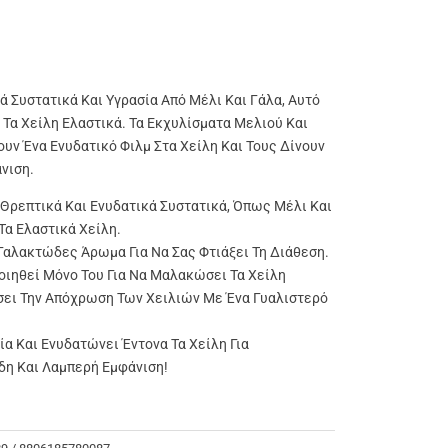
 Συστατικά Και Υγρασία Από Μέλι Και Γάλα, Αυτό
ι Τα Χείλη Ελαστικά. Τα Εκχυλίσματα Μελιού Και
ν Ένα Ενυδατικό Φιλμ Στα Χείλη Και Τους Δίνουν
νιση.
ε Θρεπτικά Και Ενυδατικά Συστατικά, Όπως Μέλι Και
Τα Ελαστικά Χείλη.
Γαλακτώδες Άρωμα Για Να Σας Φτιάξει Τη Διάθεση.
ιηθεί Μόνο Του Για Να Μαλακώσει Τα Χείλη
σει Την Απόχρωση Των Χειλιών Με Ένα Γυαλιστερό
ία Και Ενυδατώνει Έντονα Τα Χείλη Για
η Και Λαμπερή Εμφάνιση!