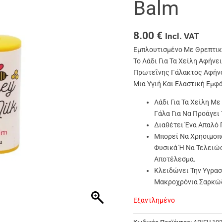
Balm
8.00
€
Incl. VAT
Εμπλουτισμένο Με Θρεπτικά
Το Λάδι Για Τα Χείλη Αφήνε
Πρωτεΐνης Γάλακτος Αφήνου
Μια Υγιή Και Ελαστική Εμφά
Λάδι Για Τα Χείλη Μ
Γάλα Για Να Προάγει 
Διαθέτει Ένα Απαλό 
Μπορεί Να Χρησιμοπο
Φυσικά Ή Να Τελειώ
Αποτέλεσμα.
Κλειδώνει Την Υγρασ
Μακροχρόνια Σαρκώδ
Εξαντλημένο