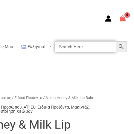
SEARCH BUTTON
Search
ός Μου
Ελληνικά
For:
ώματος
/
Ειδικά Προϊόντα
/ A’pieu Honey & Milk Lip Balm
ου Προσώπου
,
A'PIEU
,
Ειδικά Προϊόντα
,
Μακιγιάζ
,
ιποίηση Χειλιών
ney & Milk Lip