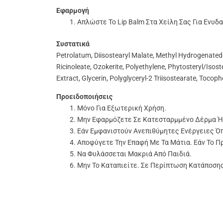
Εφαρμογή
Απλώστε Το Lip Balm Στα Χείλη Σας Για Ενυδ
Συστατικά
Petrolatum, Diisostearyl Malate, Methyl Hydrogenated 
Ricinoleate, Ozokerite, Polyethylene, Phytosteryl/Isos
Extract, Glycerin, Polyglyceryl-2 Triisostearate, Toco
Προειδοποιήσεις
Μόνο Για Εξωτερική Χρήση.
Μην Εφαρμόζετε Σε Κατεσταρμμένο Δέρμα Ή
Εάν Εμφανιστούν Ανεπιθύμητες Ενέργειες Ό
Αποφύγετε Την Επαφή Με Τα Μάτια. Εάν Το Π
Να Φυλάσσεται Μακριά Από Παιδιά.
Μην Το Καταπιείτε. Σε Περίπτωση Κατάποση