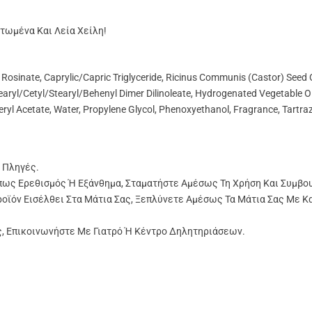
ατωμένα Και Λεία Χείλη!
Rosinate, Caprylic/Capric Triglyceride, Ricinus Communis (Castor) Seed O
tearyl/Cetyl/Stearyl/Behenyl Dimer Dilinoleate, Hydrogenated Vegetable O
pheryl Acetate, Water, Propylene Glycol, Phenoxyethanol, Fragrance, Tartra
 Πληγές.
πως Ερεθισμός Ή Εξάνθημα, Σταματήστε Αμέσως Τη Χρήση Και Συμβο
ροϊόν Εισέλθει Στα Μάτια Σας, Ξεπλύνετε Αμέσως Τα Μάτια Σας Με Κ
ς, Επικοινωνήστε Με Γιατρό Ή Κέντρο Δηλητηριάσεων.