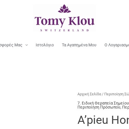
σφορές Μας
Ιστολόγιο
Τα Αγαπημένα Μου
Ο Λογαριασμ
Αρχική Σελίδα
/
Περιποίηση Σ
7. Ειδική Θεραπεία Σημεί
Περιποίηση Πρόσωπου
,
Περ
A’pieu Ho