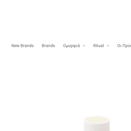
Μετάβαση
Στο
Περιεχόμενο
New Brands
Brands
Ομορφιά
Ritual
Οι Προ