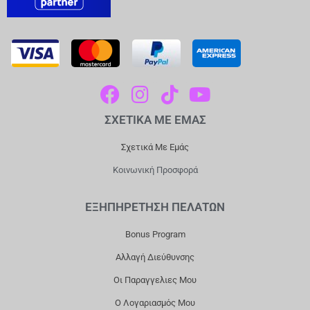
F
I
T
Y
A
N
I
O
ΣΧΕΤΙΚΑ ΜΕ ΕΜΑΣ
C
S
K
U
E
T
T
T
Σχετικά Με Εμάς
B
A
O
U
Κοινωνική Προσφορά
O
G
K
B
O
R
E
ΕΞΗΠΗΡΕΤΗΣΗ ΠΕΛΑΤΩΝ
K
A
Bonus Program
M
Αλλαγή Διεύθυνσης
Οι Παραγγελιες Μου
Ο Λογαριασμός Μου