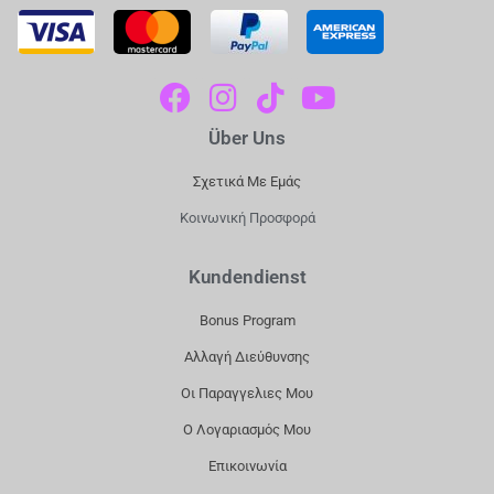
F
I
T
Y
A
N
I
O
Über Uns
C
S
K
U
E
T
T
T
Σχετικά Με Εμάς
B
A
O
U
Κοινωνική Προσφορά
O
G
K
B
O
R
E
Kundendienst
K
A
Bonus Program
M
Αλλαγή Διεύθυνσης
Οι Παραγγελιες Μου
Ο Λογαριασμός Μου
Επικοινωνία