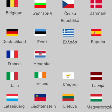
Belgique
Danmark
България
Česká
Republika
Deutschland
España
Eesti
Ελλάδα
France
Hrvatska
Ireland
Κύπρος
Italia
Latvija
Lëtzebuerg
Liechtenstein
Lietuva
Magyarorszá