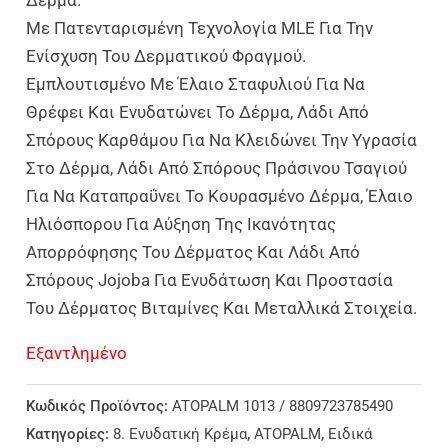
Με Πατενταρισμένη Τεχνολογία MLE Για Την
Ενίσχυση Του Δερματικού Φραγμού.
Εμπλουτισμένο Με Έλαιο Σταφυλιού Για Να
Θρέφει Και Ενυδατώνει Το Δέρμα, Λάδι Από
Σπόρους Καρθάμου Για Να Κλειδώνει Την Υγρασία
Στο Δέρμα, Λάδι Από Σπόρους Πράσινου Τσαγιού
Για Να Καταπραΰνει Το Κουρασμένο Δέρμα, Έλαιο
Ηλιόσπορου Για Αύξηση Της Ικανότητας
Απορρόφησης Του Δέρματος Και Λάδι Από
Σπόρους Jojoba Για Ενυδάτωση Και Προστασία
Του Δέρματος Βιταμίνες Και Μεταλλικά Στοιχεία.
Εξαντλημένο
Κωδικός Προϊόντος:
ATOPALM 1013 / 8809723785490
Κατηγορίες:
8. Ενυδατική Κρέμα
,
ATOPALM
,
Ειδικά