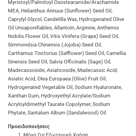
Myristoyl/Palmitoyl Oxostearamide/Arachamide
MEA, Helianthus Annuus (Sunflower) Seed Oil,
Caprylyl Glycol, Candelilla Wax, Hydrogenated Olive
Oil Unsaponifiables, Allantoin, Arginine, Anthemis
Nobilis Flower Oil, Vitis Vinifera (Grape) Seed Oil,
Simmondsia Chinensis (Jojoba) Seed Oil,
Carthamus Tinctorius (Safflower) Seed Oil, Camellia
Sinensis Seed Oil, Salvia Officinalis (Sage) Oil,
Madecassoside, Asiaticoside, Madecassic Acid,
Asiatic Acid, Olea Europaea (Olive) Fruit Oil,
Hydrogenated Vegetable Oil, Sodium Hyaluronate,
Xanthan Gum, Hydroxyethyl Acrylate/Sodium
Acryloyldimethyl Taurate Copolymer, Sodium
Phytate, Santalum Album (Sandalwood) Oil
Προειδοποιήσεις
Μόνο Για Εξωτερική Χρήση.