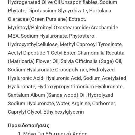
Hydrogenated Olive Oil Unsaponifiables, Sodium
Phytate, Dipotassium Glycyrrhizate, Portulaca
Oleracea (Green Purslane) Extract,
Myristoyl/Palmitoyl Oxostearamide/Arachamide
MEA, Sodium Hyaluronate, Phytosterol,
Hydroxyethylcellulose, Methyl Caprooyl Tyrosinate,
Acetyl Dipeptide-1 Cetyl Ester, Chamomilla Recutita
(Matricaria) Flower Oil, Salvia Officinalis (Sage) Oil,
Sodium Hyaluronate Crosspolymer, Hydrolyzed
Hyaluronic Acid, Hyaluronic Acid, Sodium Acetylated
Hyaluronate, Hydroxypropyltrimonium Hyaluronate,
Santalum Album (Sandalwood) Oil, Hydrolyzed
Sodium Hyaluronate, Water, Arginine, Carbomer,
Caprylyl Glycol, Ethylhexylglycerin
Προειδοποιήσεις
Μόνο Για Εξωτερική Χρήση.