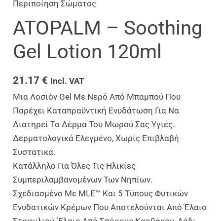
Περιποίηση Σώματος
ATOPALM – Soothing
Gel Lotion 120ml
21.17
€
Incl. VAT
Μια Λοσιόν Gel Με Νερό Από Μπαμπού Που
Παρέχει Καταπραϋντική Ενυδάτωση Για Να
Διατηρεί Το Δέρμα Του Μωρού Σας Υγιές.
Δερματολογικά Ελεγμένο, Χωρίς Επιβλαβή
Συστατικά.
Κατάλληλο Για Όλες Τις Ηλικίες
Συμπεριλαμβανομένων Των Νηπίων.
Σχεδιασμένο Με MLE™ Και 5 Τύπους Φυτικών
Ενυδατικών Κρέμων Που Αποτελούνται Από Έλαιο
Σταφυλιού, Έλαιο Από Σπόρους Καρθάκου, Λάδι