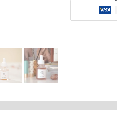
ς (0)