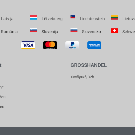
Latvija
Lëtzebuerg
Liechtenstein
Lietuv
România
Slovenija
Slovensko
Schwe
t
GROSSHANDEL
Χονδρική B2b
ης
Μου
Μου