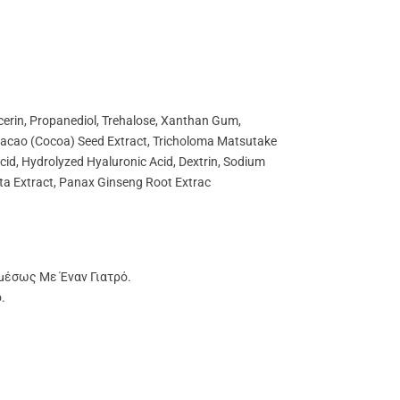
ycerin, Propanediol, Trehalose, Xanthan Gum,
 Cacao (Cocoa) Seed Extract, Tricholoma Matsutake
id, Hydrolyzed Hyaluronic Acid, Dextrin, Sodium
nata Extract, Panax Ginseng Root Extrac
μέσως Με Έναν Γιατρό.
.