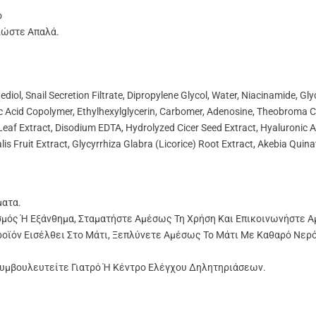
ό
λώστε Απαλά.
iol, Snail Secretion Filtrate, Dipropylene Glycol, Water, Niacinamide, Gl
lic Acid Copolymer, Ethylhexylglycerin, Carbomer, Adenosine, Theobroma
 Extract, Disodium EDTA, Hydrolyzed Cicer Seed Extract, Hyaluronic Ac
alis Fruit Extract, Glycyrrhiza Glabra (Licorice) Root Extract, Akebia Qui
ματα.
μός Ή Εξάνθημα, Σταματήστε Αμέσως Τη Χρήση Και Επικοινωνήστε Α
ροϊόν Εισέλθει Στο Μάτι, Ξεπλύνετε Αμέσως Το Μάτι Με Καθαρό Νερό
Συμβουλευτείτε Γιατρό Ή Κέντρο Ελέγχου Δηλητηριάσεων.