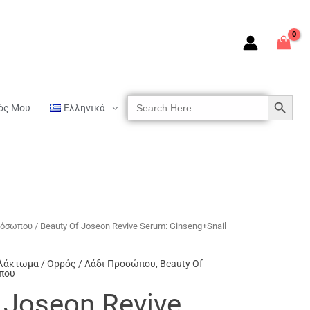
SEARCH BUTTON
Search
ός Μου
Ελληνικά
For:
ρόσωπου
/ Beauty Of Joseon Revive Serum: Ginseng+Snail
αλάκτωμα / Ορρός / Λάδι Προσώπου
,
Beauty Of
που
 Joseon Revive