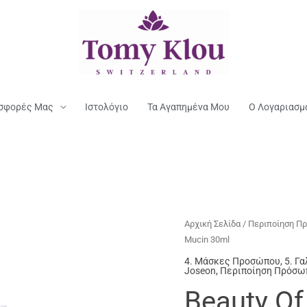
σφορές Μας
Ιστολόγιο
Τα Αγαπημένα Μου
Ο Λογαριασμ
Αρχική Σελίδα
/
Περιποίηση Π
Mucin 30ml
4. Μάσκες Προσώπου
,
5. Γ
Joseon
,
Περιποίηση Πρόσω
Beauty Of