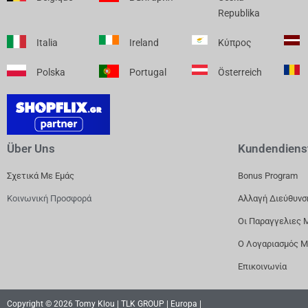
Republika
Italia
Ireland
Κύπρος
Polska
Portugal
Österreich
Über Uns
Kundendiens
Σχετικά Με Εμάς
Bonus Program
Κοινωνική Προσφορά
Αλλαγή Διεύθυνσ
Οι Παραγγελιες 
Ο Λογαριασμός 
Επικοινωνία
Copyright © 2026 Tomy Klou | TLK GROUP | Europa |