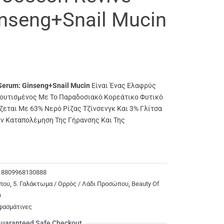
nseng+Snail Mucin
Serum: Ginseng+Snail Mucin
Είναι Ένας Ελαφρύς
ουτισμένος Με Το Παραδοσιακό Κορεάτικο Φυτικό
εται Με 63% Νερό Ρίζας Τζίνσενγκ Και 3% Γλίτσα
ν Καταπολέμηση Της Γήρανσης Και Της
/ 8809968130888
που
,
5. Γαλάκτωμα / Ορρός / Λάδι Προσώπου
,
Beauty Of
υ
φασμάτινες
uaranteed Safe Checkout