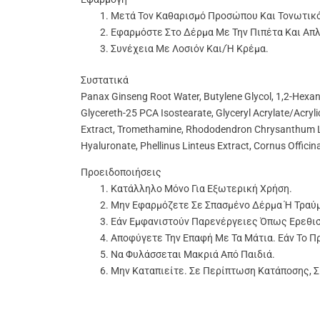
Μετά Τον Καθαρισμό Προσώπου Και Τονωτικ
Εφαρμόστε Στο Δέρμα Με Την Πιπέτα Και Απ
Συνέχεια Με Λοσιόν Και/ή Κρέμα.
Συστατικά
Panax Ginseng Root Water, Butylene Glycol, 1,2-Hexaned
Glycereth-25 PCA Isostearate, Glyceryl Acrylate/Acry
Extract, Tromethamine, Rhododendron Chrysanthum Leaf
Hyaluronate, Phellinus Linteus Extract, Cornus Officin
Προειδοποιήσεις
Κατάλληλο Μόνο Για Εξωτερική Χρήση.
Μην Εφαρμόζετε Σε Σπασμένο Δέρμα Ή Τραύ
Εάν Εμφανιστούν Παρενέργειες Όπως Ερεθισ
Αποφύγετε Την Επαφή Με Τα Μάτια. Εάν Το Π
Να Φυλάσσεται Μακριά Από Παιδιά.
Μην Καταπιείτε. Σε Περίπτωση Κατάποσης, 