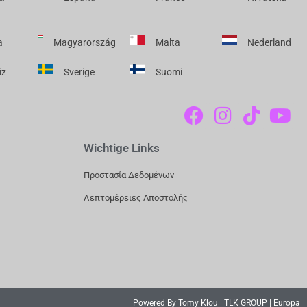
a
Magyarország
Malta
Nederland
iz
Sverige
Suomi
F
I
T
Y
A
N
I
O
C
S
K
U
Wichtige Links
E
T
T
T
Προστασία Δεδομένων
B
A
O
U
Λεπτομέρειες Αποστολής
O
G
K
B
O
R
E
K
A
M
Powered By Tomy Klou | TLK GROUP | Europa