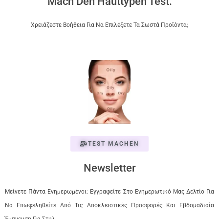
Mach Den Hauttypen Test.
Χρειάζεστε Βοήθεια Για Να Επιλέξετε Τα Σωστά Προϊόντα;
TEST MACHEN
Newsletter
Μείνετε Πάντα Ενημερωμένοι: Εγγραφείτε Στο Ενημερωτικό Μας Δελτίο Για
Να Επωφεληθείτε Από Τις Αποκλειστικές Προσφορές Και Εβδομαδιαία