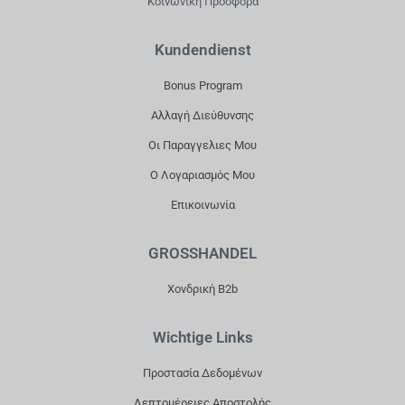
Κοινωνική Προσφορά
O
G
K
B
O
R
E
Kundendienst
K
A
Bonus Program
M
Αλλαγή Διεύθυνσης
Οι Παραγγελιες Μου
Ο Λογαριασμός Μου
Επικοινωνία
GROSSHANDEL
Χονδρική B2b
Wichtige Links
Προστασία Δεδομένων
Λεπτομέρειες Αποστολής