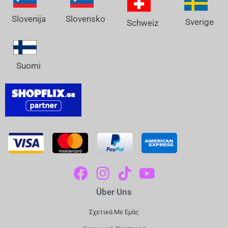
Slovenija
Slovensko
Sverige
Schweiz
Suomi
F
I
T
Y
A
N
I
O
Über Uns
C
S
K
U
E
T
T
T
Σχετικά Με Εμάς
B
A
O
U