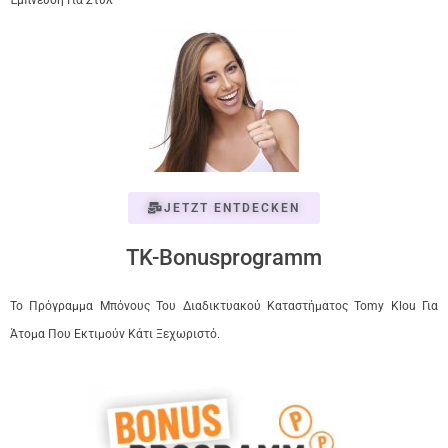
Έμπνευση Για Στυλ
JETZT ENTDECKEN
TK-Bonusprogramm
Το Πρόγραμμα Μπόνους Του Διαδικτυακού Καταστήματος Tomy Klou Για
Άτομα Που Εκτιμούν Κάτι Ξεχωριστό.