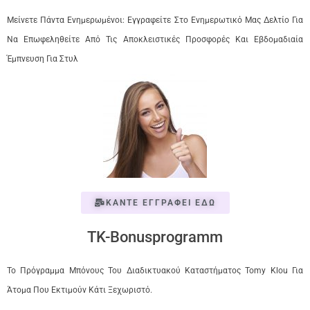
Μείνετε Πάντα Ενημερωμένοι: Εγγραφείτε Στο Ενημερωτικό Μας Δελτίο Για
Να Επωφεληθείτε Από Τις Αποκλειστικές Προσφορές Και Εβδομαδιαία
Έμπνευση Για Στυλ
ΚΑΝΤΕ ΕΓΓΡΑΦΕΙ ΕΔΩ
TK-Bonusprogramm
Το Πρόγραμμα Μπόνους Του Διαδικτυακού Καταστήματος Tomy Klou Για
Άτομα Που Εκτιμούν Κάτι Ξεχωριστό.