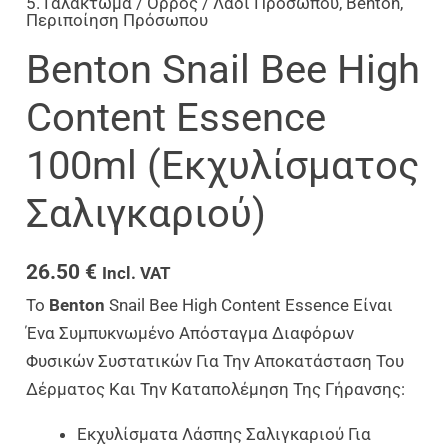
5. Γαλάκτωμα / Ορρός / Λάδι Προσώπου
,
Benton
,
Περιποίηση Πρόσωπου
Benton Snail Bee High
Content Essence
100ml (Εκχυλίσματος
Σαλιγκαριού)
26.50
€
Incl. VAT
Το
Benton
Snail Bee High Content Essence Είναι
Ένα Συμπυκνωμένο Απόσταγμα Διαφόρων
Φυσικών Συστατικών Για Την Αποκατάσταση Του
Δέρματος Και Την Καταπολέμηση Της Γήρανσης:
Εκχυλίσματα Λάσπης Σαλιγκαριού Για