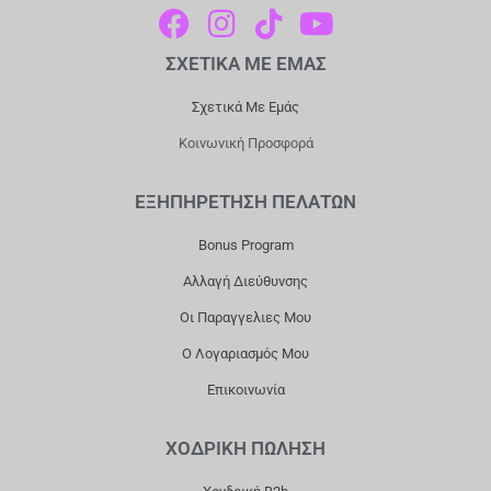
F
I
T
Y
A
N
I
O
ΣΧΕΤΙΚΑ ΜΕ ΕΜΑΣ
C
S
K
U
E
T
T
T
Σχετικά Με Εμάς
B
A
O
U
Κοινωνική Προσφορά
O
G
K
B
O
R
E
ΕΞΗΠΗΡΕΤΗΣΗ ΠΕΛΑΤΩΝ
K
A
Bonus Program
M
Αλλαγή Διεύθυνσης
Οι Παραγγελιες Μου
Ο Λογαριασμός Μου
Επικοινωνία
ΧΟΔΡΙΚΗ ΠΩΛΗΣΗ