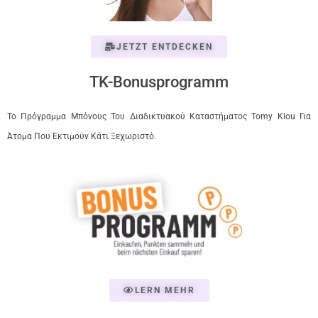
JETZT ENTDECKEN
TK-Bonusprogramm
Το Πρόγραμμα Μπόνους Του Διαδικτυακού Καταστήματος Tomy Klou Για
Άτομα Που Εκτιμούν Κάτι Ξεχωριστό.
LERN MEHR