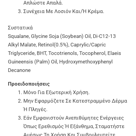
Απλώστε Απαλά.
Συνέχεια Με Λοσιόν Και/ή Κρέμα.
Συστατικά
Squalane, Glycine Soja (Soybean) Oil, Di-C12-13
Alkyl Malate, Retinol(0.5%), Caprylic/Capric
Triglyceride, BHT, Tocotrienols, Tocopherol, Elaeis
Guineensis (Palm) Oil, Hydroxymethoxyphenyl
Decanone
Προειδοποιήσεις
Μόνο Για Εξωτερική Χρήση.
Μην Εφαρμόζετε Σε Κατεστραμμένο Δέρμα
Ή Πληγές.
Εάν Εμφανιστούν Ανεπιθύμητες Ενέργειες
Όπως Ερεθισμός Ή Εξάνθημα, Σταματήστε
Αμέσως Τη Χρήση Και Συμβουλευτείτε