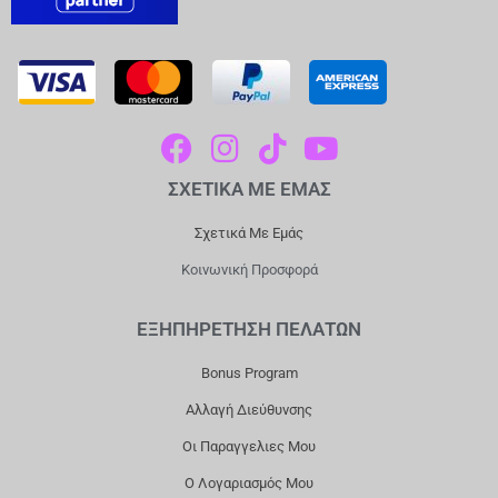
F
I
T
Y
A
N
I
O
ΣΧΕΤΙΚΑ ΜΕ ΕΜΑΣ
C
S
K
U
E
T
T
T
Σχετικά Με Εμάς
B
A
O
U
Κοινωνική Προσφορά
O
G
K
B
O
R
E
ΕΞΗΠΗΡΕΤΗΣΗ ΠΕΛΑΤΩΝ
K
A
Bonus Program
M
Αλλαγή Διεύθυνσης
Οι Παραγγελιες Μου
Ο Λογαριασμός Μου