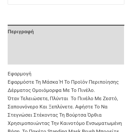
Περιγραφή
Επιπλέον Πληροφορίες
Αξιολογήσεις (0)
Εφαρμογή
Εφαρμόστε Τη Μάσκα Ή Το Προϊόν Περιποίησης
Δέρματος Ομοιόμορφα Με Το Πινέλο.
Όταν Τελειώσετε, Πλύνται Το Πινέλο Με Ζεστό,
Σαπουνόνερο Και Ξεπλύνετε. Αφήστε Το Να
Στεγνώσει Στέκοντας Τη Βούρτσα Όρθια
Χρησιμοποιώντας Την Καινοτόμο Ενσωματωμένη
Βάση. Το Πακέτο Standing Mask Brush Μπορείτε