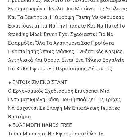
Ενσωματωμένο Πινέλο Που Μειώνει Τις Ατέλειες
Και Τα Βακτήρια. Η Όμορφη Τσέπη Με Φερμουάρ
Είναι Ιδανική Για Να Την Πιάσετε Και Να Πάτε! Το
Standing Mask Brush Έχει Σχεδιαστεί Για Να
Εφαρμόζει Όλα Τα Αγαπημένα Σας Προϊόντα
Περιποίησης Όπως Μάσκες, Ενυδατικές Κρέμες,
Αντηλιακά Και Ορούς. Είναι Ένα Τέλειο Εργαλείο
Για Κάθε Εφαρμογή Περιποίησης Δέρματος.
● ΕΝΤΟΙΧΙΣΜΕΝΟ ΣΤΑΝΤ
Ο Εργονομικός Σχεδιασμός Επιτρέπει Μια
Ενσωματωμένη Βάση Που Εμποδίζει Τις Τρίχες
Να Έρχονται Σε Επαφή Με Επιφάνειες Γεμάτες
Βακτήρια.
● ΕΦΑΡΜΟΓΗ HANDS-FREE
Τώρα Μπορείτε Να Εφαρμόσετε Όλα Τα