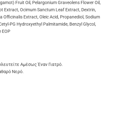
gamot) Fruit Oil, Pelargonium Graveolens Flower Oil,
ot Extract, Ocimum Sanctum Leaf Extract, Dextrin,
 Officinalis Extract, Oleic Acid, Propanediol, Sodium
etyl-PG Hydroxyethyl Palmitamide, Benzyl Glycol,
de EOP
υλευτείτε Αμέσως Έναν Γιατρό.
αθαρό Νερό.