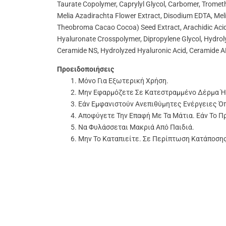
Taurate Copolymer, Caprylyl Glycol, Carbomer, Tromet
Melia Azadirachta Flower Extract, Disodium EDTA, Mel
Theobroma Cacao Cocoa) Seed Extract, Arachidic Acid, La
Hyaluronate Crosspolymer, Dipropylene Glycol, Hydro
Ceramide NS, Hydrolyzed Hyaluronic Acid, Ceramide AP
Προειδοποιήσεις
Μόνο Για Εξωτερική Χρήση.
Μην Εφαρμόζετε Σε Κατεστραμμένο Δέρμα Ή
Εάν Εμφανιστούν Ανεπιθύμητες Ενέργειες Ό
Αποφύγετε Την Επαφή Με Τα Μάτια. Εάν Το Π
Να Φυλάσσεται Μακριά Από Παιδιά.
Μην Το Καταπιείτε. Σε Περίπτωση Κατάποση