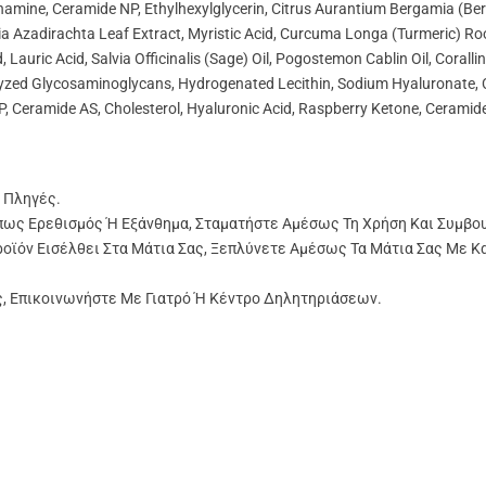
hamine, Ceramide NP, Ethylhexylglycerin, Citrus Aurantium Bergamia (Ber
ia Azadirachta Leaf Extract, Myristic Acid, Curcuma Longa (Turmeric) Ro
uric Acid, Salvia Officinalis (Sage) Oil, Pogostemon Cablin Oil, Corallina
lyzed Glycosaminoglycans, Hydrogenated Lecithin, Sodium Hyaluronate, C
, Ceramide AS, Cholesterol, Hyaluronic Acid, Raspberry Ketone, Cerami
 Πληγές.
πως Ερεθισμός Ή Εξάνθημα, Σταματήστε Αμέσως Τη Χρήση Και Συμβο
ροϊόν Εισέλθει Στα Μάτια Σας, Ξεπλύνετε Αμέσως Τα Μάτια Σας Με Κ
ς, Επικοινωνήστε Με Γιατρό Ή Κέντρο Δηλητηριάσεων.