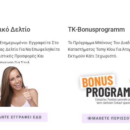
ικό Δελτίο
TK-Bonusprogramm
Ενημερωμένοι: Εγγραφείτε Στο
Το Πρόγραμμα Μπόνους Του Διαδ
ας Δελτίο Για Να Επωφεληθείτε
Καταστήματος Tomy Klou Για Άτο
ιστικές Προσφορές Και
Εκτιμούν Κάτι Ξεχωριστό.
πνευση Για Στυλ
ΑΝΤΕ ΕΓΓΡΑΦΕΙ ΕΔΩ
ΜΑΘΕΤΕ ΠΕΡΙΣΣΟ