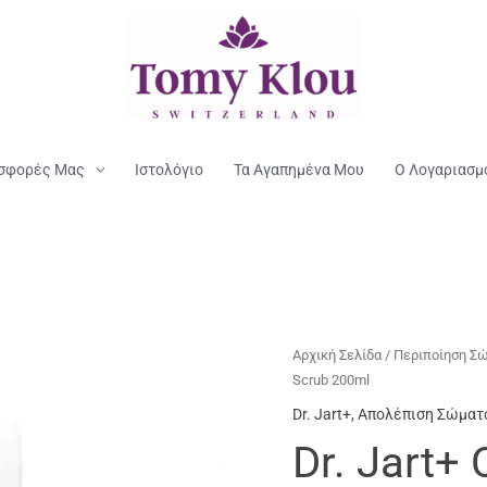
σφορές Μας
Ιστολόγιο
Τα Αγαπημένα Μου
Ο Λογαριασμ
Αρχική Σελίδα
/
Περιποίηση Σ
Scrub 200ml
Dr. Jart+
,
Απολέπιση Σώματ
Dr. Jart+