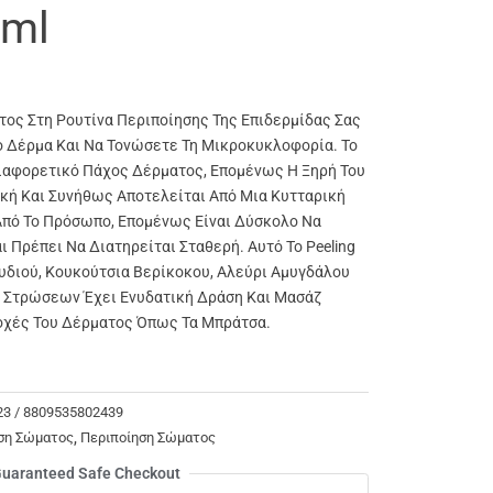
0ml
ος Στη Ρουτίνα Περιποίησης Της Επιδερμίδας Σας
ό Δέρμα Και Να Τονώσετε Τη Μικροκυκλοφορία. Το
ιαφορετικό Πάχος Δέρματος, Επομένως Η Ξηρή Του
κή Και Συνήθως Αποτελείται Από Μια Κυτταρική
Από Το Πρόσωπο, Επομένως Είναι Δύσκολο Να
ι Πρέπει Να Διατηρείται Σταθερή. Αυτό Το Peeling
διού, Κουκούτσια Βερίκοκου, Αλεύρι Αμυγδάλου
 Στρώσεων Έχει Ενυδατική Δράση Και Μασάζ
ιοχές Του Δέρματος Όπως Τα Μπράτσα.
023 / 8809535802439
ση Σώματος
,
Περιποίηση Σώματος
uaranteed Safe Checkout