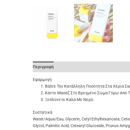
Περιγραφή
Επιπλέον Πληροφορίες
Αξιολογήσει
Εφαρμογή
Βάλτε Την Κατάλληλη Ποσότητα Στα Χέρια Σα
Κάντε Μασάζ Στο Βρεγμένο Σώμα Γύρω Από Τ
Ξεπλύνετε Καλά Με Νερό.
Συστατικά
Water/Aqua/Eau, Glycerin, Cetyl Ethylhexanoate, Cetea
Glycol, Palmitic Acid, Cetearyl Glucoside, Prunus Amy