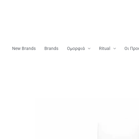
Μετάβαση
Στο
Περιεχόμενο
New Brands
Brands
Ομορφιά
Ritual
Οι Προ