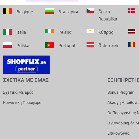
Belgique
България
Česká
Republika
Italia
Ireland
Κύπρος
Polska
Portugal
Österreich
ΣΧΕΤΙΚΑ ΜΕ ΕΜΑΣ
ΕΞΗΠΗΡΕΤΗ
Σχετικά Με Εμάς
Bonus Program
Κοινωνική Προσφορά
Αλλαγή Διεύθυνσ
Οι Παραγγελιες 
Ο Λογαριασμός 
Επικοινωνία