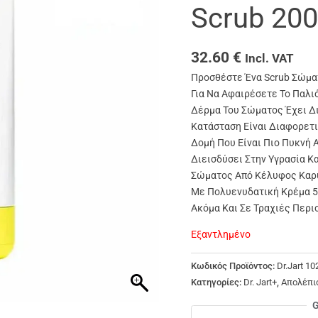
Scrub 20
32.60
€
Incl. VAT
Προσθέστε Ένα Scrub Σώματ
Για Να Αφαιρέσετε Το Παλι
Δέρμα Του Σώματος Έχει Δ
Κατάσταση Είναι Διαφορετι
Δομή Που Είναι Πιο Πυκνή 
Διεισδύσει Στην Υγρασία Κα
Σώματος Από Κέλυφος Καρυ
Με Πολυενυδατική Κρέμα 5
Ακόμα Και Σε Τραχιές Περ
Εξαντλημένο
Κωδικός Προϊόντος:
Dr.Jart 1
Κατηγορίες:
Dr. Jart+
,
Απολέπι
G