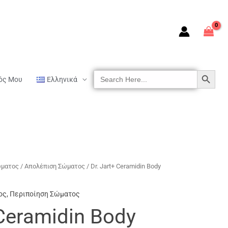
SEARCH BUTTON
Search
ός Μου
Ελληνικά
For:
ώματος
/
Απολέπιση Σώματος
/ Dr. Jart+ Ceramidin Body
ος
,
Περιποίηση Σώματος
 Ceramidin Body