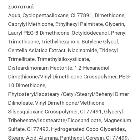
Συστατικά
Aqua, Cyclopentasiloxane, CI 77891, Dimethicone,
Caprylyl Methicone, Ethylhexyl Palmitate, Glycerin,
Lauryl PEG-8 Dimethicone, Octyldodecanol, Phenyl
Trimethicone, Triethylhexanoin, Butylene Glycol,
Centella Asiatica Extract, Niacinamide, Tridecyl
Trimellitate, Trimethylsiloxysilicate,
Disteardimonium Hectorite, 1,2-Hexanediol,
Dimethicone/Vinyl Dimethicone Crosspolymer, PEG-
10 Dimethicone,
Phytosteryl/Isostearyl/Cetyl/Stearyl/Behenyl Dimer
Dilinoleate, Vinyl Dimethicone/Methicone
Silsesquioxane Crosspolymer, CI 77491, Glyceryl
Tribehenate/Isostearate/Eicosandioate, Magnesium
Sulfate, CI 77492, Hydrogenated Coco-Glycerides,
Stearic Acid, Alumina, Panthenol, Ceresin, CI 77499,