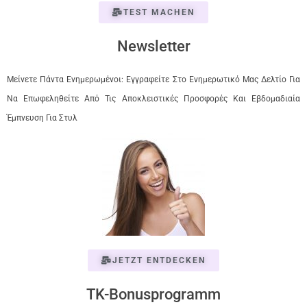
TEST MACHEN
Newsletter
Μείνετε Πάντα Ενημερωμένοι: Εγγραφείτε Στο Ενημερωτικό Μας Δελτίο Για
Να Επωφεληθείτε Από Τις Αποκλειστικές Προσφορές Και Εβδομαδιαία
Έμπνευση Για Στυλ
JETZT ENTDECKEN
TK-Bonusprogramm