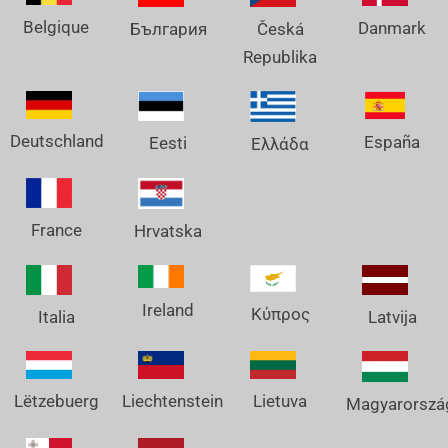
Belgique
Danmark
България
Česká
Republika
Deutschland
España
Eesti
Ελλάδα
France
Hrvatska
Ireland
Κύπρος
Italia
Latvija
Lëtzebuerg
Liechtenstein
Lietuva
Magyarorszá