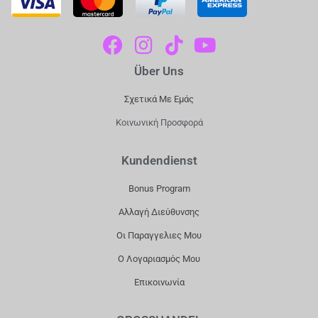
F
I
T
Y
A
N
I
O
Über Uns
C
S
K
U
E
T
T
T
Σχετικά Με Εμάς
B
A
O
U
Κοινωνική Προσφορά
O
G
K
B
O
R
E
Kundendienst
K
A
Bonus Program
M
Αλλαγή Διεύθυνσης
Οι Παραγγελιες Μου
Ο Λογαριασμός Μου
Επικοινωνία