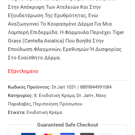
Στην Απόκρυψη Των Ατελειών Και Στην
Εξουδετέρωση Της Ερυθρότητας, Ενώ
Αναζωογονεί Το Κουρασμένο Δέρμα Για Μια
Λαμπερή Επιδερμίδα. Η Φόρμουλα Περιέχει Tiger
Grass (Centella Asiatica) Που Βοηθά Στην
Επούλωση Φλεγμονών, Ερεθισμών Ή Δυσφορίας
Στο Ευαίσθητο Δέρμα.
Εξαντλημένο
Κωδικός Προϊόντος:
Dr.Jart 1031 / 8809844991084
Κατηγορίες:
8. Ενυδατική Κρέμα
,
Dr. Jart+
,
Νέες
Παραλαβές
,
Περιποίηση Πρόσωπου
Ετικέτα:
Ενυδατική Κρέμα
Guaranteed Safe Checkout