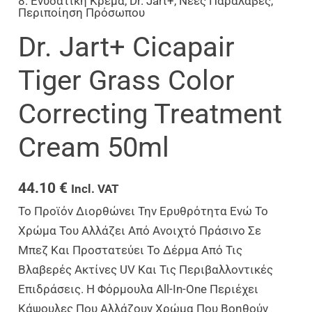
8. Ενυδατική Κρέμα
,
Dr. Jart+
,
Νέες Παραλαβές
,
Περιποίηση Πρόσωπου
Dr. Jart+ Cicapair
Tiger Grass Color
Correcting Treatment
Cream 50ml
44.10
€
Incl. VAT
Το Προϊόν Διορθώνει Την Ερυθρότητα Ενώ Το
Χρώμα Του Αλλάζει Από Ανοιχτό Πράσινο Σε
Μπεζ Και Προστατεύει Το Δέρμα Από Τις
Βλαβερές Ακτίνες UV Και Τις Περιβαλλοντικές
Επιδράσεις. Η Φόρμουλα All-In-One Περιέχει
Κάψουλες Που Αλλάζουν Χρώμα Που Βοηθούν