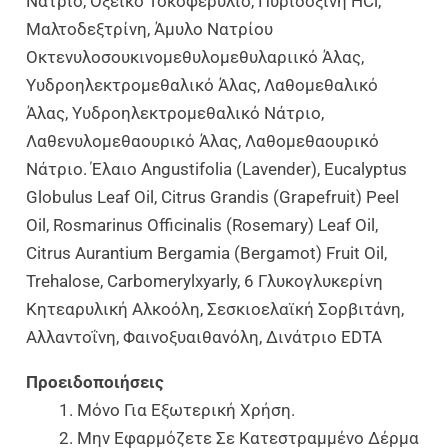
Νάτριο, Οξεικό Τοκοφερύλιο, Πυριδοξίνη HCl,
Μαλτοδεξτρίνη, Άμυλο Νατρίου
Οκτενυλοσουκινομεθυλομεθυλαριικό Άλας,
Υυδροηλεκτρομεθαλικό Άλας, Λαθομεθαλικό
Άλας, Υυδροηλεκτρομεθαλικό Νάτριο,
Λαθενυλομεθαουρικό Άλας, Λαθομεθαουρικό
Νάτριο. Έλαιο Angustifolia (Lavender), Eucalyptus
Globulus Leaf Oil, Citrus Grandis (Grapefruit) Peel
Oil, Rosmarinus Officinalis (Rosemary) Leaf Oil,
Citrus Aurantium Bergamia (Bergamot) Fruit Oil,
Trehalose, Carbomerylxyarly, 6 Γλυκογλυκερίνη
Κητεαρυλική Αλκοόλη, Σεσκιοελαϊκή Σορβιτάνη,
Αλλαντοΐνη, Φαινοξυαιθανόλη, Δινάτριο EDTA
Προειδοποιήσεις
Μόνο Για Εξωτερική Χρήση.
Μην Εφαρμόζετε Σε Κατεστραμμένο Δέρμα