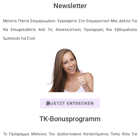
Newsletter
Μείνετε Πάντα Ενημερωμένοι: Εγγραφείτε Στο Ενημερωτικό Μας Δελτίο Για
Να Επωφεληθείτε Από Τις Αποκλειστικές Προσφορές Και Εβδομαδιαία
Έμπνευση Για Στυλ
JETZT ENTDECKEN
TK-Bonusprogramm
Το Πρόγραμμα Μπόνους Του Διαδικτυακού Καταστήματος Tomy Klou Για