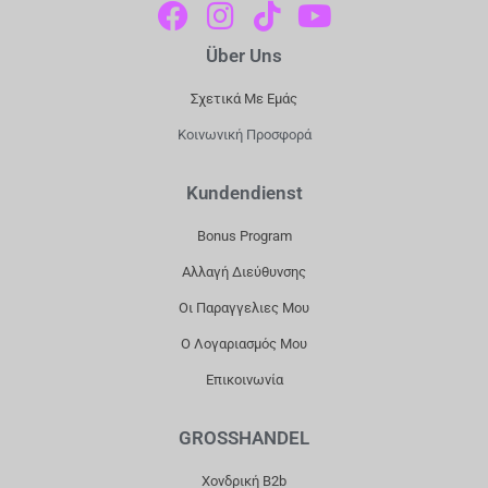
F
I
T
Y
A
N
I
O
Über Uns
C
S
K
U
E
T
T
T
Σχετικά Με Εμάς
B
A
O
U
Κοινωνική Προσφορά
O
G
K
B
O
R
E
Kundendienst
K
A
Bonus Program
M
Αλλαγή Διεύθυνσης
Οι Παραγγελιες Μου
Ο Λογαριασμός Μου
Επικοινωνία
GROSSHANDEL
Χονδρική B2b