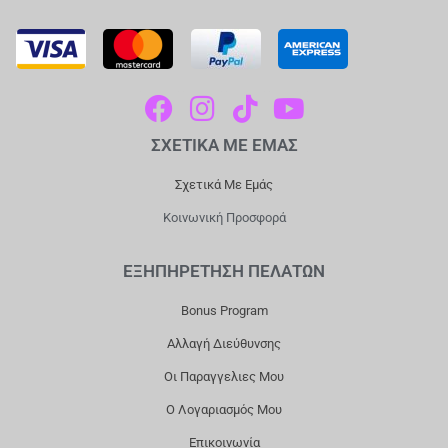
F
I
T
Y
A
N
I
O
ΣΧΕΤΙΚΑ ΜΕ ΕΜΑΣ
C
S
K
U
E
T
T
T
Σχετικά Με Εμάς
B
A
O
U
Κοινωνική Προσφορά
O
G
K
B
O
R
E
ΕΞΗΠΗΡΕΤΗΣΗ ΠΕΛΑΤΩΝ
K
A
Bonus Program
M
Αλλαγή Διεύθυνσης
Οι Παραγγελιες Μου
Ο Λογαριασμός Μου
Επικοινωνία