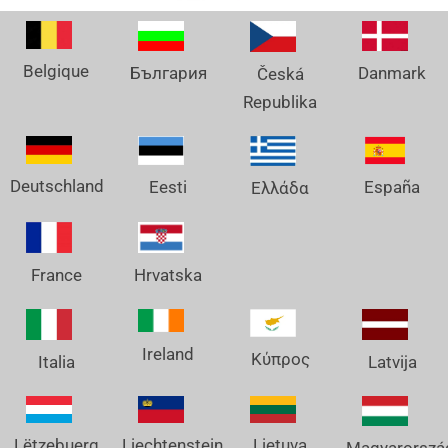
Belgique
Danmark
България
Česká
Republika
Deutschland
España
Eesti
Ελλάδα
France
Hrvatska
Ireland
Κύπρος
Italia
Latvija
Lëtzebuerg
Liechtenstein
Lietuva