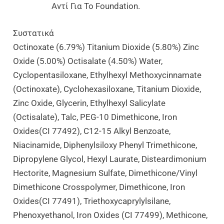
Αντί Για Το Foundation.
Συστατικά
Octinoxate (6.79%) Titanium Dioxide (5.80%) Zinc
Oxide (5.00%) Octisalate (4.50%) Water,
Cyclopentasiloxane, Ethylhexyl Methoxycinnamate
(Octinoxate), Cyclohexasiloxane, Titanium Dioxide,
Zinc Oxide, Glycerin, Ethylhexyl Salicylate
(Octisalate), Talc, PEG-10 Dimethicone, Iron
Oxides(CI 77492), C12-15 Alkyl Benzoate,
Niacinamide, Diphenylsiloxy Phenyl Trimethicone,
Dipropylene Glycol, Hexyl Laurate, Disteardimonium
Hectorite, Magnesium Sulfate, Dimethicone/Vinyl
Dimethicone Crosspolymer, Dimethicone, Iron
Oxides(CI 77491), Triethoxycaprylylsilane,
Phenoxyethanol, Iron Oxides (CI 77499), Methicone,