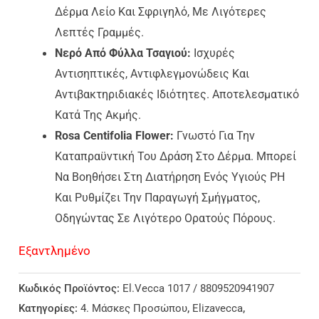
Δέρμα Λείο Και Σφριγηλό, Με Λιγότερες
Λεπτές Γραμμές.
Νερό Από Φύλλα Τσαγιού:
Ισχυρές
Αντισηπτικές, Αντιφλεγμονώδεις Και
Αντιβακτηριδιακές Ιδιότητες. Αποτελεσματικό
Κατά Της Ακμής.
Rosa Centifolia Flower:
Γνωστό Για Την
Καταπραϋντική Του Δράση Στο Δέρμα. Μπορεί
Να Βοηθήσει Στη Διατήρηση Ενός Υγιούς PH
Και Ρυθμίζει Την Παραγωγή Σμήγματος,
Οδηγώντας Σε Λιγότερο Ορατούς Πόρους.
Εξαντλημένο
Κωδικός Προϊόντος:
El.Vecca 1017 / 8809520941907
Κατηγορίες:
4. Μάσκες Προσώπου
,
Elizavecca
,