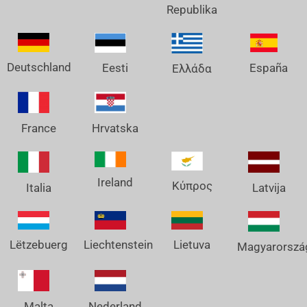
Republika
Deutschland
España
Eesti
Ελλάδα
France
Hrvatska
Ireland
Κύπρος
Italia
Latvija
Lëtzebuerg
Liechtenstein
Lietuva
Magyarorszá
Nederland
Malta