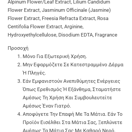
Alpinum Flower/Leaf Extract, Lilium Candidum
Flower Extract, Jasminum Officinale (Jasmine)
Flower Extract, Freesia Refracta Extract, Rosa
Centifolia Flower Extract, Arginine,
Hydroxyethylcellulose, Disodium EDTA, Fragrance
Προσοχή
Μόνο Για Εξωτερική Χρήση.
Μην Εφαρμόζετε Σε Κατεστραμμένο Δέρμα
Ή Πληγές.
Εάν Εμφανιστούν Ανεπιθύμητες Ενέργειες
Όπως Ερεθισμός Ή Εξάνθημα, Σταματήστε
Αμέσως Τη Χρήση Και Συμβουλευτείτε
Αμέσως Έναν Γιατρό.
Αποφύγετε Την Επαφή Με Τα Μάτια. Εάν Το
Προϊόν Εισέλθει Στα Μάτια Σας, Ξεπλύνετε
Αμέσως Τα Μάτια Σας Με Καθαρό Νερό.