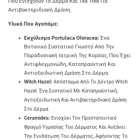
Που Ενισχύουν Το Δέρμα Και Tea Tree Για
Αντιβακτηριδιακή Δράση.
Υλικά Που Αγαπάμε:
Εκχύλισμα Portulaca Oleracea:
Ένα
Βοτανικό Συστατικό Γνωστό Από Την
Παραδοσιακή Ιατρική Της Κορέας, Που Έχει
Αντιφλεγμονώδη, Καταπραϋντική Και
Αντιοξειδωτική Δράση Στο Δέρμα.
Witch Hazel:
Απόσταγμα Από Το Δέντρο Witch
Hazel. Ένα Συστατικό Με Καταπραϋντική,
Αντιοξειδωτική Και Αντιβακτηριδιακή Δράση
Στο Δέρμα.
Ceramides:
Ενισχύει Τον Προστατευτικό
Φραγμό Υγρασίας Του Δέρματος Και Αυξάνει
Την Ενυδάτωση Του Δέρματος, Αφήνοντας Το