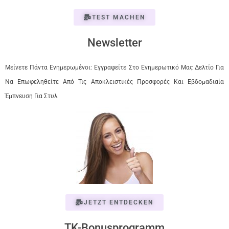
TEST MACHEN
Newsletter
Μείνετε Πάντα Ενημερωμένοι: Εγγραφείτε Στο Ενημερωτικό Μας Δελτίο Για
Να Επωφεληθείτε Από Τις Αποκλειστικές Προσφορές Και Εβδομαδιαία
Έμπνευση Για Στυλ
JETZT ENTDECKEN
TK-Bonusprogramm