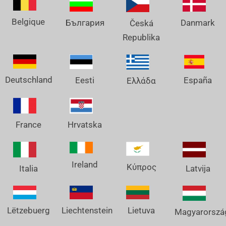
Belgique
Danmark
България
Česká
Republika
Deutschland
España
Eesti
Ελλάδα
France
Hrvatska
Ireland
Κύπρος
Italia
Latvija
Lëtzebuerg
Liechtenstein
Lietuva
Magyarorszá