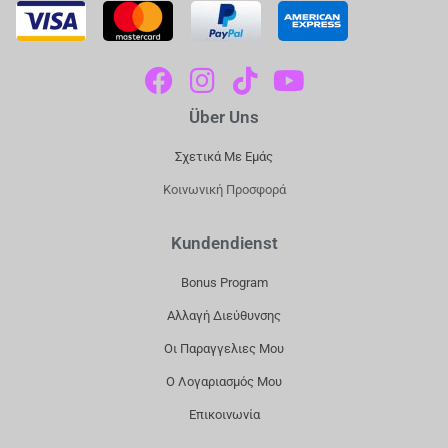
F
I
T
Y
A
N
I
O
Über Uns
C
S
K
U
E
T
T
T
Σχετικά Με Εμάς
B
A
O
U
Κοινωνική Προσφορά
O
G
K
B
O
R
E
Kundendienst
K
A
Bonus Program
M
Αλλαγή Διεύθυνσης
Οι Παραγγελιες Μου
Ο Λογαριασμός Μου
Επικοινωνία