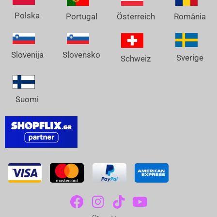
Polska
Österreich
Portugal
România
Slovenija
Slovensko
Sverige
Schweiz
Suomi
F
I
T
Y
A
N
I
O