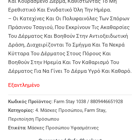
Και Κουρασμένο Δέρμα, Καθιστώντας Το Μη
Ερεθιστικό Και Ενυδατικό Όλη Την Ημέρα.
– Οι Κατεχίνες Και Οι Πολυφαινόλες Των Σπόρων
Πράσινου Τσαγιού, Που Εκκρίνουν Τις Ακαθαρσίες
Του Δέρματος Και Βοηθούν Στην Αντιοξειδωτική
Δράση, Διαχειρίζονται Το Σμήγμα Και Τα Νεκρά
Κύτταρα Του Δέρματος Στους Πόρους Και
Βοηθούν Στην Ηρεμία Και Τον Καθαρισμό Του
Δέρματος Για Να Γίνει Το Δέρμα Υγρό Και Καθαρό.
Εξαντλημένο
Κωδικός Προϊόντος:
Farm Stay 1038 / 8809446651928
Κατηγορίες:
4. Μάσκες Προσώπου
,
Farm Stay
,
Περιποίηση Πρόσωπου
Ετικέτα:
Μάσκες Προσώπου Υφασμάτινες