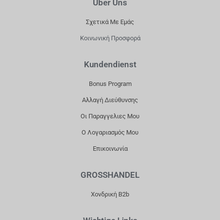
Über Uns
C
S
K
U
E
T
T
T
Σχετικά Με Εμάς
B
A
O
U
Κοινωνική Προσφορά
O
G
K
B
O
R
E
Kundendienst
K
A
Bonus Program
M
Αλλαγή Διεύθυνσης
Οι Παραγγελιες Μου
Ο Λογαριασμός Μου
Επικοινωνία
GROSSHANDEL
Χονδρική B2b