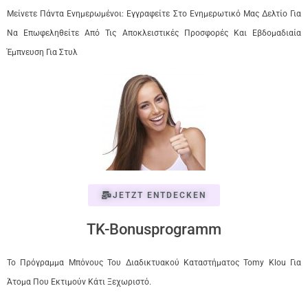
Μείνετε Πάντα Ενημερωμένοι: Εγγραφείτε Στο Ενημερωτικό Μας Δελτίο Για
Να Επωφεληθείτε Από Τις Αποκλειστικές Προσφορές Και Εβδομαδιαία
Έμπνευση Για Στυλ
JETZT ENTDECKEN
TK-Bonusprogramm
Το Πρόγραμμα Μπόνους Του Διαδικτυακού Καταστήματος Tomy Klou Για
Άτομα Που Εκτιμούν Κάτι Ξεχωριστό.