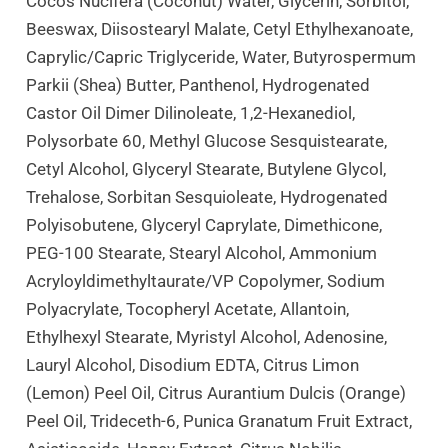
Cocos Nucifera (Coconut) Water, Glycerin, Sorbitol,
Beeswax, Diisostearyl Malate, Cetyl Ethylhexanoate,
Caprylic/Capric Triglyceride, Water, Butyrospermum
Parkii (Shea) Butter, Panthenol, Hydrogenated
Castor Oil Dimer Dilinoleate, 1,2-Hexanediol,
Polysorbate 60, Methyl Glucose Sesquistearate,
Cetyl Alcohol, Glyceryl Stearate, Butylene Glycol,
Trehalose, Sorbitan Sesquioleate, Hydrogenated
Polyisobutene, Glyceryl Caprylate, Dimethicone,
PEG-100 Stearate, Stearyl Alcohol, Ammonium
Acryloyldimethyltaurate/VP Copolymer, Sodium
Polyacrylate, Tocopheryl Acetate, Allantoin,
Ethylhexyl Stearate, Myristyl Alcohol, Adenosine,
Lauryl Alcohol, Disodium EDTA, Citrus Limon
(Lemon) Peel Oil, Citrus Aurantium Dulcis (Orange)
Peel Oil, Trideceth-6, Punica Granatum Fruit Extract,