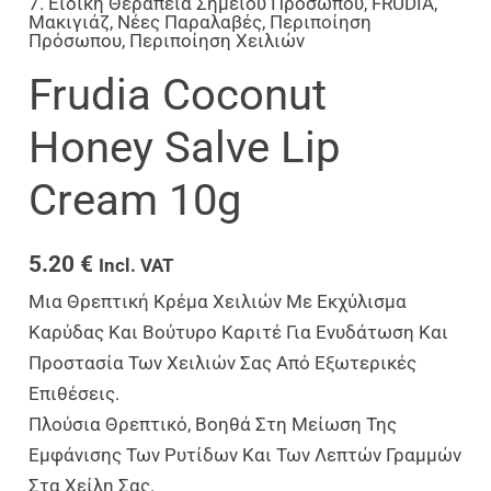
7. Ειδική Θεραπεία Σημείου Προσώπου
,
FRUDIA
,
Μακιγιάζ
,
Νέες Παραλαβές
,
Περιποίηση
Πρόσωπου
,
Περιποίηση Χειλιών
Frudia Coconut
Honey Salve Lip
Cream 10g
5.20
€
Incl. VAT
Μια Θρεπτική Κρέμα Χειλιών Με Εκχύλισμα
Καρύδας Και Βούτυρο Καριτέ Για Ενυδάτωση Και
Προστασία Των Χειλιών Σας Από Εξωτερικές
Επιθέσεις.
Πλούσια Θρεπτικό, Βοηθά Στη Μείωση Της
Εμφάνισης Των Ρυτίδων Και Των Λεπτών Γραμμών
Στα Χείλη Σας.