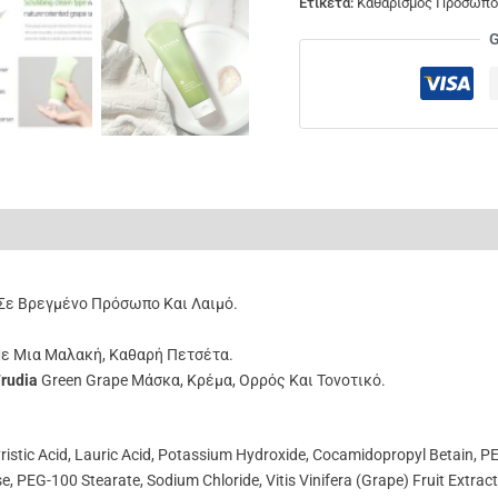
Ετικέτα:
Καθαρισμός Προσώπο
G
ς (0)
Σε Βρεγμένο Πρόσωπο Και Λαιμό.
ε Μια Μαλακή, Καθαρή Πετσέτα.
Frudia
Green Grape Μάσκα
,
Κρέμα
,
Ορρός
Και
Τονοτικό
.
 Myristic Acid, Lauric Acid, Potassium Hydroxide, Cocamidopropyl Betain, PE
se, PEG-100 Stearate, Sodium Chloride, Vitis Vinifera (Grape) Fruit Extrac