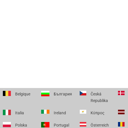
Belgique
България
Česká
Republika
Italia
Ireland
Κύπρος
Polska
Portugal
Österreich