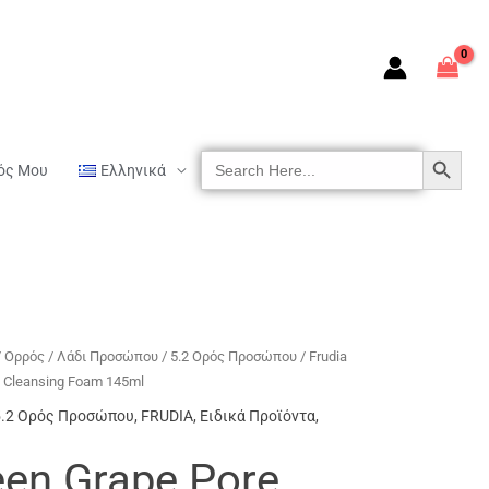
SEARCH BUTTON
Search
ός Μου
Ελληνικά
For:
/ Ορρός / Λάδι Προσώπου
/
5.2 Ορός Προσώπου
/ Frudia
b Cleansing Foam 145ml
5.2 Ορός Προσώπου
,
FRUDIA
,
Ειδικά Προϊόντα
,
een Grape Pore