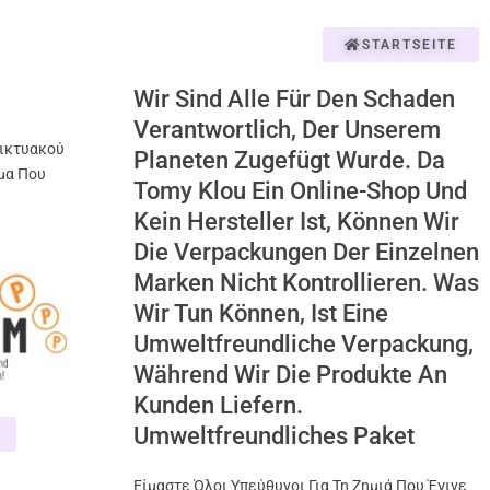
STARTSEITE
Wir Sind Alle Für Den Schaden
Verantwortlich, Der Unserem
ικτυακού
Planeten Zugefügt Wurde. Da
μα Που
Tomy Klou Ein Online-Shop Und
Kein Hersteller Ist, Können Wir
Die Verpackungen Der Einzelnen
Marken Nicht Kontrollieren. Was
Wir Tun Können, Ist Eine
Umweltfreundliche Verpackung,
Während Wir Die Produkte An
Kunden Liefern.
Umweltfreundliches Paket
Είμαστε Όλοι Υπεύθυνοι Για Τη Ζημιά Που Έγινε