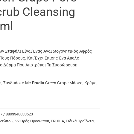
crub Cleansing
ml
ν Σταφύλι Είναι Ένας Αναζωογονητικός Αφρός
Τους Πόρους. Και Έχει Επίσης Ένα Απαλό
ο Δέρμα Που Αποτρέπει Τη Συσσώρευση
α, Συνδυάστε Με
Frudia
Green Grape Μάσκα, Κρέμα,
07 / 8803348033523
ροσώπου
,
5.2 Ορός Προσώπου
,
FRUDIA
,
Ειδικά Προϊόντα
,