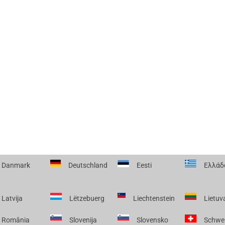
Danmark
Deutschland
Eesti
Ελλάδ
Latvija
Lëtzebuerg
Liechtenstein
Lietuv
România
Slovenija
Slovensko
Schwe