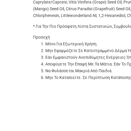
Caprylate/Caprate, Vitis Vinifera (Grape) Seed Oil, P
(Mango) Seed Oil, Citrus Paradisi (Grapefruit) Seed O
Chlorphenesin, Littlewonderland.nl, 1,2-Hexanediol, 
* Για Την Πιο Πρόσφατη Λίστα Συστατικών, Συμβου
Προσοχή
Μόνο Για Εξωτερική Χρήση.
Μην Εφαρμόζετε Σε Κατεστραμμένο Δέρμα Ή
Εάν Εμφανιστούν Ανεπιθύμητες Ενέργειες Ό
Αποφύγετε Την Επαφή Με Τα Μάτια. Εάν Το Π
Να Φυλάσσεται Μακριά Από Παιδιά.
Μην Το Καταπιείτε. Σε Περίπτωση Κατάποση