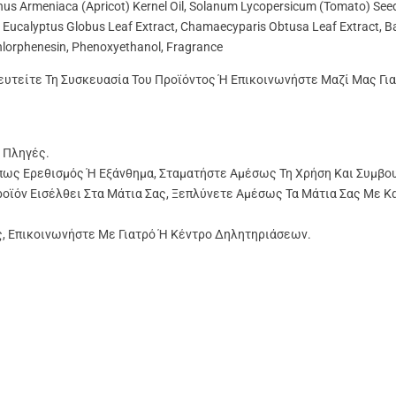
runus Armeniaca (Apricot) Kernel Oil, Solanum Lycopersicum (Tomato) See
il, Eucalyptus Globus Leaf Extract, Chamaecyparis Obtusa Leaf Extract, 
Chlorphenesin, Phenoxyethanol, Fragrance
λευτείτε Τη Συσκευασία Του Προϊόντος Ή Επικοινωνήστε Μαζί Μας Γ
 Πληγές.
πως Ερεθισμός Ή Εξάνθημα, Σταματήστε Αμέσως Τη Χρήση Και Συμβο
ροϊόν Εισέλθει Στα Μάτια Σας, Ξεπλύνετε Αμέσως Τα Μάτια Σας Με Κ
ς, Επικοινωνήστε Με Γιατρό Ή Κέντρο Δηλητηριάσεων.