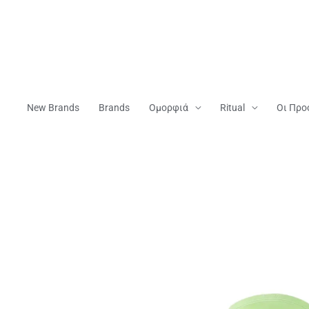
Μετάβαση
Στο
Περιεχόμενο
New Brands
Brands
Ομορφιά
Ritual
Οι Προ