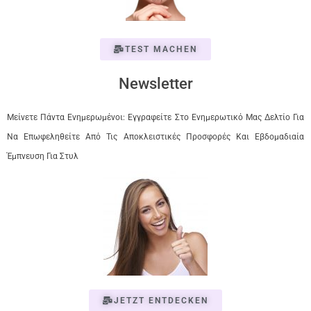
TEST MACHEN
Newsletter
Μείνετε Πάντα Ενημερωμένοι: Εγγραφείτε Στο Ενημερωτικό Μας Δελτίο Για
Να Επωφεληθείτε Από Τις Αποκλειστικές Προσφορές Και Εβδομαδιαία
Έμπνευση Για Στυλ
JETZT ENTDECKEN