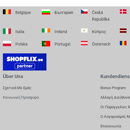
Belgique
България
Česká
Republika
Italia
Ireland
Κύπρος
Polska
Portugal
Österreich
Über Uns
Kundendiens
Σχετικά Με Εμάς
Bonus Program
Κοινωνική Προσφορά
Αλλαγή Διεύθυνσ
Οι Παραγγελιες 
Ο Λογαριασμός 
Επικοινωνία