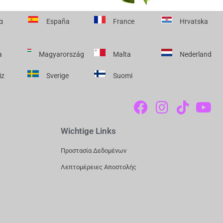
α
España
France
Hrvatska
a
Magyarország
Malta
Nederland
iz
Sverige
Suomi
F
I
T
Y
A
N
I
O
C
S
K
U
Wichtige Links
E
T
T
T
Προστασία Δεδομένων
B
A
O
U
Λεπτομέρειες Αποστολής
O
G
K
B
O
R
E
K
A
M