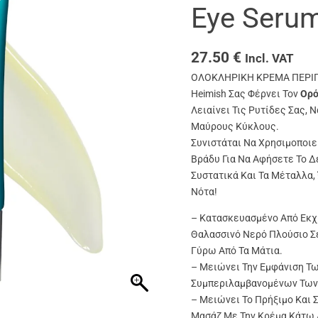
Eye Seru
27.50
€
Incl. VAT
ΟΛΟΚΛΗΡΙΚΗ ΚΡΕΜΑ ΠΕΡΙΠΟ
Heimish Σας Φέρνει Τον
Ορό
Λειαίνει Τις Ρυτίδες Σας, 
Μαύρους Κύκλους.
Συνιστάται Να Χρησιμοποιε
Βράδυ Για Να Αφήσετε Το Δ
Συστατικά Και Τα Μέταλλα,
Νότα!
– Κατασκευασμένο Από Εκχ
Θαλασσινό Νερό Πλούσιο Σ
Γύρω Από Τα Μάτια.
– Μειώνει Την Εμφάνιση Τ
Συμπεριλαμβανομένων Των 
– Μειώνει Το Πρήξιμο Και 
Μασάζ Με Την Κρέμα Κάτω 