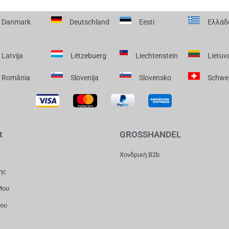
Danmark
Deutschland
Eesti
Ελλάδ
Latvija
Lëtzebuerg
Liechtenstein
Lietuv
România
Slovenija
Slovensko
Schwe
t
GROSSHANDEL
Χονδρική B2b
ης
Μου
Μου