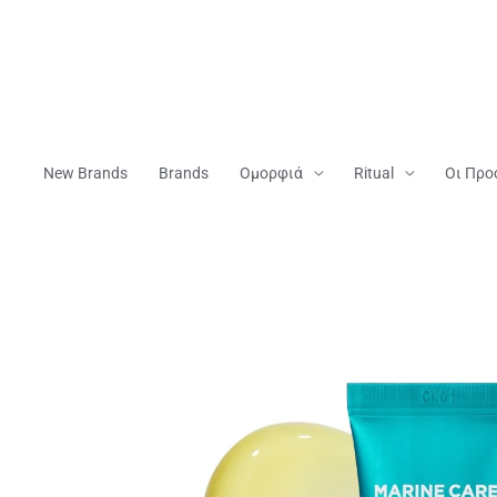
Μετάβαση
Στο
Περιεχόμενο
New Brands
Brands
Ομορφιά
Ritual
Οι Προ