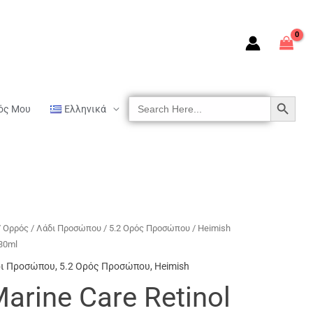
SEARCH BUTTON
Search
ός Μου
Ελληνικά
For:
/ Ορρός / Λάδι Προσώπου
/
5.2 Ορός Προσώπου
/ Heimish
 30ml
δι Προσώπου
,
5.2 Ορός Προσώπου
,
Heimish
arine Care Retinol