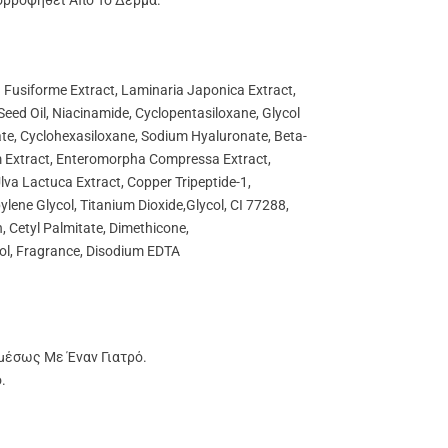
ορροφηθεί Από Το Δέρμα.
ia Fusiforme Extract, Laminaria Japonica Extract,
Seed Oil, Niacinamide, Cyclopentasiloxane, Glycol
rate, Cyclohexasiloxane, Sodium Hyaluronate, Beta-
m Extract, Enteromorpha Compressa Extract,
lva Lactuca Extract, Copper Tripeptide-1,
ylene Glycol, Titanium Dioxide,Glycol, CI 77288,
, Cetyl Palmitate, Dimethicone,
ool, Fragrance, Disodium EDTA
μέσως Με Έναν Γιατρό.
.