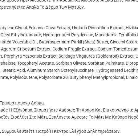
αι Βράδυ Πριν Απλώσετε Την Κρέμα Και Απλώστε Απαλά Ώστε Να Απ
εριποιηθείτε Απαλά Το Δέρμα Των Ματιών.
Butylene Glycol, Ecklonia Cava Extract, Undaria Pinnatifida Extract, Hizik
de, Cetyl Ethylhexanoate, Hydrogenated Polydecene, Macadamia Ternifolia 
enated Vegetable Oil, Butyrospermum Parkii (Shea) Butter, Glyceryl Stea
t, Agarum Cribosum Extract, Codium Fragile Extract, Codium Tomentosu
t, Porphyra Yezoensis Extract, Solidago Virgaurea (Goldenrod) Extract, U
rehalose, Tocopheryl Acetate, Sorbitan Olivate, Sorbitan Palmitate, Diprop
9, Stearic Acid, Aluminum Starch Octenylsuccinate, Hydrogenated Lecithin
te, Polyisobutene, Polysorbate 20, Butylphenyl Methylpropional, Linal
 Τραυματισμένο Δέρμα.
μός Ή Εξάνθημα, Σταματήστε Αμέσως Τη Χρήση Και Επικοινωνήστε Α
ροϊόν Εισέλθει Στο Μάτι, Ξεπλύνετε Αμέσως Το Μάτι Με Καθαρό Νερό
, Συμβουλευτείτε Γιατρό Ή Κέντρο Ελέγχου Δηλητηριάσεων.