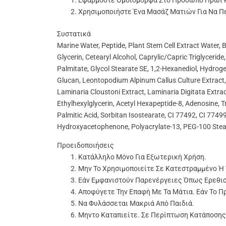
Εφαρμόστε Ομοιόμορφα Στο Πρόσωπο Πρωί Κ
Χρησιμοποιήστε Ένα Μασάζ Ματιών Για Να Π
Συστατικά
Marine Water, Peptide, Plant Stem Cell Extract Water, 
Glycerin, Cetearyl Alcohol, Caprylic/Capric Triglyceri
Palmitate, Glycol Stearate SE, 1,2-Hexanediol, Hydrog
Glucan, Leontopodium Alpinum Callus Culture Extrac
Laminaria Cloustoni Extract, Laminaria Digitata Extrac
Ethylhexylglycerin, Acetyl Hexapeptide-8, Adenosine, T
Palmitic Acid, Sorbitan Isostearate, CI 77492, CI 7749
Hydroxyacetophenone, Polyacrylate-13, PEG-100 Steara
Προειδοποιήσεις
Κατάλληλο Μόνο Για Εξωτερική Χρήση.
Μην Το Χρησιμοποιείτε Σε Κατεστραμμένο Ή
Εάν Εμφανιστούν Παρενέργειες Όπως Ερεθισ
Αποφύγετε Την Επαφή Με Τα Μάτια. Εάν Το Π
Να Φυλάσσεται Μακριά Από Παιδιά.
Μηντο Καταπιείτε. Σε Περίπτωση Κατάποσης