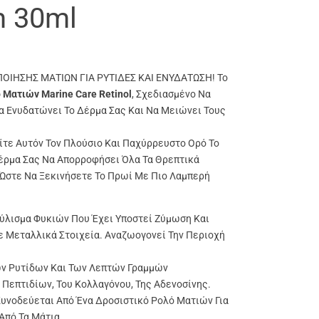
m 30ml
ΙΗΣΗΣ ΜΑΤΙΩΝ ΓΙΑ ΡΥΤΙΔΕΣ ΚΑΙ ΕΝΥΔΑΤΩΣΗ! Το
 Ματιών Marine Care Retinol
, Σχεδιασμένο Να
Να Ενυδατώνει Το Δέρμα Σας Και Να Μειώνει Τους
ίτε Αυτόν Τον Πλούσιο Και Παχύρρευστο Ορό Το
έρμα Σας Να Απορροφήσει Όλα Τα Θρεπτικά
 Ώστε Να Ξεκινήσετε Το Πρωί Με Πιο Λαμπερή
ύλισμα Φυκιών Που Έχει Υποστεί Ζύμωση Και
ε Μεταλλικά Στοιχεία. Αναζωογονεί Την Περιοχή
ων Ρυτίδων Και Των Λεπτών Γραμμών
Πεπτιδίων, Του Κολλαγόνου, Της Αδενοσίνης.
Συνοδεύεται Από Ένα Δροσιστικό Ρολό Ματιών Για
Από Τα Μάτια.