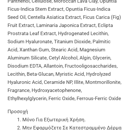
Panthenol, Cellulose, Moroccan Lava Clay, Opuntia
Ficus-Indica Stem Extract, Opuntia Ficus-Indica
Seed Oil, Centella Asiatica Extract, Ficus Carica (Fig)
Fruit Extract, Laminaria Japonica Extract, Eclipta
Prostrata Leaf Extract, Hydrogenated Lecithin,
Sodium Hyaluronate, Titanium Dioxide, Palmitic
Acid, Xanthan Gum, Stearic Acid, Magnesium
Aluminum Silicate, Cetyl Alcohol, Algin, Glycerin,
Disodium EDTA, Allantoin, Fructooligosaccharides,
Lecithin, Beta-Glucan, Myristic Acid, Hydrolyzed
Hyaluronic Acid, Ceramide NP, Illite, Montmorillonite,
Fragrance, Hydroxyacetophenone,
Ethylhexylglycerin, Ferric Oxide, Ferrous-Ferric Oxide
Προσοχή
Μόνο Για Εξωτερική Χρήση.
Μην Εφαρμόζετε Σε Κατεστραμμένο Δέρμα