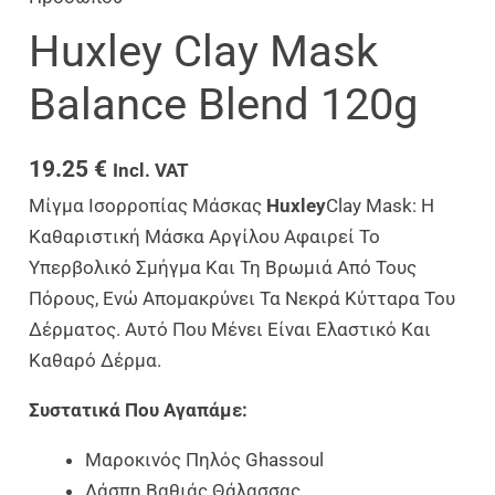
Huxley Clay Mask
Balance Blend 120g
19.25
€
Incl. VAT
Μίγμα Ισορροπίας Μάσκας
Huxley
Clay Mask: Η
Καθαριστική Μάσκα Αργίλου Αφαιρεί Το
Υπερβολικό Σμήγμα Και Τη Βρωμιά Από Τους
Πόρους, Ενώ Απομακρύνει Τα Νεκρά Κύτταρα Του
Δέρματος. Αυτό Που Μένει Είναι Ελαστικό Και
Καθαρό Δέρμα.
Συστατικά Που Αγαπάμε:
Μαροκινός Πηλός Ghassoul
Λάσπη Βαθιάς Θάλασσας