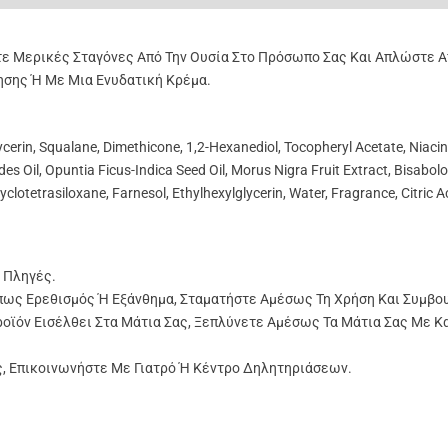
τε Μερικές Σταγόνες Από Την Ουσία Στο Πρόσωπο Σας Και Απλώστε Α
ησης Ή Με Μια Ενυδατική Κρέμα.
ycerin, Squalane, Dimethicone, 1,2-Hexanediol,
Tocopheryl Acetate,
Niacin
s Oil, Opuntia Ficus-Indica Seed Oil, Morus Nigra Fruit Extract, Bisabolol
yclotetrasiloxane, Farnesol,
Ethylhexylglycerin,
Water,
Fragrance, Citric A
 Πληγές.
πως Ερεθισμός Ή Εξάνθημα, Σταματήστε Αμέσως Τη Χρήση Και Συμβο
ροϊόν Εισέλθει Στα Μάτια Σας, Ξεπλύνετε Αμέσως Τα Μάτια Σας Με Κ
ς, Επικοινωνήστε Με Γιατρό Ή Κέντρο Δηλητηριάσεων.