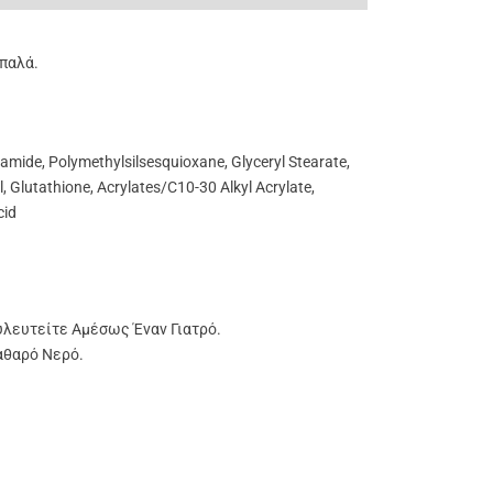
παλά.
amide, Polymethylsilsesquioxane, Glyceryl Stearate,
, Glutathione, Acrylates/C10-30 Alkyl Acrylate,
cid
υλευτείτε Αμέσως Έναν Γιατρό.
αθαρό Νερό.