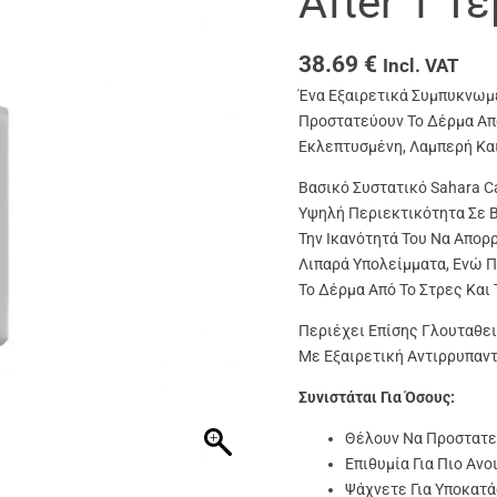
After 1 Τε
38.69
€
Incl. VAT
Ένα Εξαιρετικά Συμπυκνωμ
Προστατεύουν Το Δέρμα Από
Εκλεπτυσμένη, Λαμπερή Κα
Βασικό Συστατικό Sahara C
Υψηλή Περιεκτικότητα Σε Βι
Την Ικανότητά Του Να Απορ
Λιπαρά Υπολείμματα, Ενώ 
Το Δέρμα Από Το Στρες Και 
Περιέχει Επίσης Γλουταθει
Με Εξαιρετική Αντιρρυπαντ
Συνιστάται Για Όσους:
Θέλουν Να Προστατεύ
Επιθυμία Για Πιο Αν
Ψάχνετε Για Υποκατά