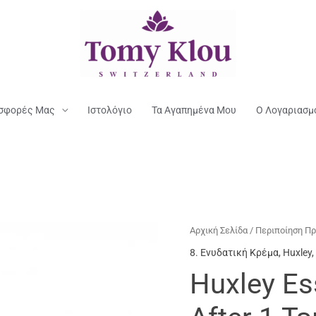
σφορές Μας
Ιστολόγιο
Τα Αγαπημένα Μου
Ο Λογαριασμ
Αρχική Σελίδα
/
Περιποίηση Π
8. Ενυδατική Κρέμα
,
Huxley
,
Huxley Es