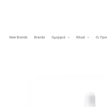
Μετάβαση
Στο
Περιεχόμενο
New Brands
Brands
Ομορφιά
Ritual
Οι Προ