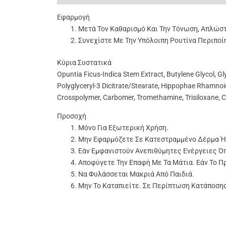
Εφαρμογή
Μετά Τον Καθαρισμό Και Την Τόνωση, Απλώσ
Συνεχίστε Με Την Υπόλοιπη Ρουτίνα Περιποί
Κύρια Συστατικά
Opuntia Ficus-Indica Stem Extract, Butylene Glycol, Gl
Polyglyceryl-3 Dicitrate/Stearate, Hippophae Rhamnoide
Crosspolymer,
Carbomer,
Tromethamine, Trisiloxane, C
Προσοχή
Μόνο Για Εξωτερική Χρήση.
Μην Εφαρμόζετε Σε Κατεστραμμένο Δέρμα Ή
Εάν Εμφανιστούν Ανεπιθύμητες Ενέργειες Ό
Αποφύγετε Την Επαφή Με Τα Μάτια. Εάν Το Π
Να Φυλάσσεται Μακριά Από Παιδιά.
Μην Το Καταπιείτε. Σε Περίπτωση Κατάποση