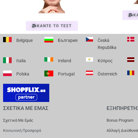
Κ
ΚΑΝΤΕ ΤΟ ΤΕΣΤ
Belgique
България
Česká
Republika
Italia
Ireland
Κύπρος
Polska
Portugal
Österreich
ΣΧΕΤΙΚΑ ΜΕ ΕΜΑΣ
ΕΞΗΠΗΡΕΤΗ
Σχετικά Με Εμάς
Bonus Program
Κοινωνική Προσφορά
Αλλαγή Διεύθυνσ