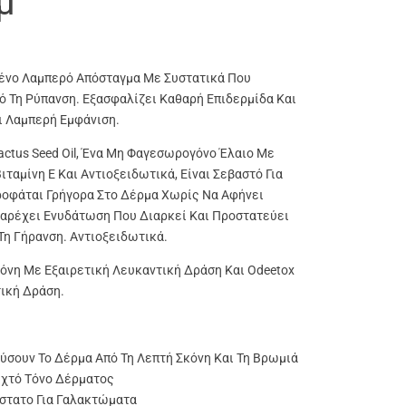
μ
ένο Λαμπερό Απόσταγμα Με Συστατικά Που
 Τη Ρύπανση. Εξασφαλίζει Καθαρή Επιδερμίδα Και
ι Λαμπερή Εμφάνιση.
actus Seed Oil, Ένα Μη Φαγεσωρογόνο Έλαιο Με
ταμίνη Ε Και Αντιοξειδωτικά, Είναι Σεβαστό Για
ροφάται Γρήγορα Στο Δέρμα Χωρίς Να Αφήνει
Παρέχει Ενυδάτωση Που Διαρκεί Και Προστατεύει
Τη Γήρανση. Αντιοξειδωτικά.
όνη Με Εξαιρετική Λευκαντική Δράση Και Odeetox
ική Δράση.
σουν Το Δέρμα Από Τη Λεπτή Σκόνη Και Τη Βρωμιά
οιχτό Τόνο Δέρματος
στατο Για Γαλακτώματα