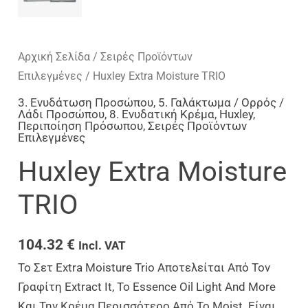
Αρχική Σελίδα
/
Σειρές Προϊόντων
Επιλεγμένες
/ Huxley Extra Moisture TRIO
3. Ενυδάτωση Προσώπου
,
5. Γαλάκτωμα / Ορρός /
Λάδι Προσώπου
,
8. Ενυδατική Κρέμα
,
Huxley
,
Περιποίηση Πρόσωπου
,
Σειρές Προϊόντων
Επιλεγμένες
Huxley Extra Moisture
TRIO
104.32
€
Incl. VAT
Το Σετ Extra Moisture Trio Αποτελείται Από Τον
Γραφίτη Extract It, Το Essence Oil Light And More
Και Την Κρέμα Περισσότερο Από Το Moist. Είναι