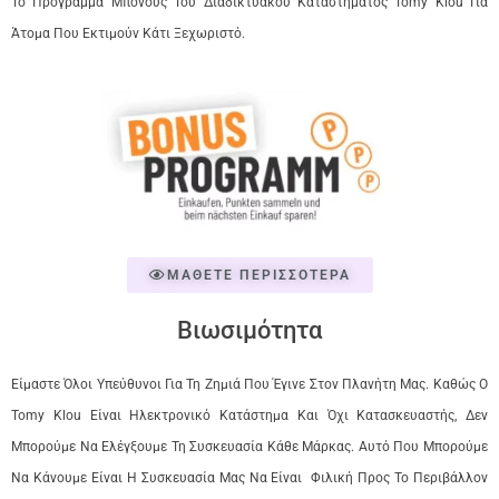
Το Πρόγραμμα Μπόνους Του Διαδικτυακού Καταστήματος Tomy Klou Για
Άτομα Που Εκτιμούν Κάτι Ξεχωριστό.
ΜΑΘΕΤΕ ΠΕΡΙΣΣΟΤΕΡΑ
Βιωσιμότητα
Είμαστε Όλοι Υπεύθυνοι Για Τη Ζημιά Που Έγινε Στον Πλανήτη Μας. Καθώς Ο
Tomy Klou Είναι Ηλεκτρονικό Κατάστημα Και Όχι Κατασκευαστής, Δεν
Μπορούμε Να Ελέγξουμε Τη Συσκευασία Κάθε Μάρκας. Αυτό Που Μπορούμε
Να Κάνουμε Είναι Η Συσκευασία Μας Να Είναι Φιλική Προς Το Περιβάλλον