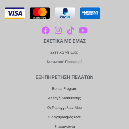
F
I
T
Y
A
N
I
O
ΣΧΕΤΙΚΑ ΜΕ ΕΜΑΣ
C
S
K
U
E
T
T
T
Σχετικά Με Εμάς
B
A
O
U
Κοινωνική Προσφορά
O
G
K
B
O
R
E
ΕΞΗΠΗΡΕΤΗΣΗ ΠΕΛΑΤΩΝ
K
A
Bonus Program
M
Αλλαγή Διεύθυνσης
Οι Παραγγελιες Μου
Ο Λογαριασμός Μου
Επικοινωνία