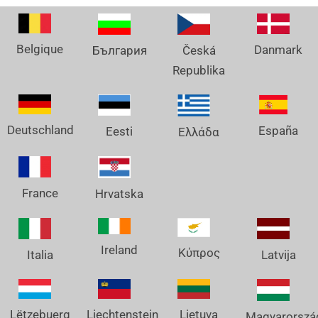
Belgique
Danmark
България
Česká
Republika
Deutschland
España
Eesti
Ελλάδα
France
Hrvatska
Ireland
Κύπρος
Italia
Latvija
Lëtzebuerg
Liechtenstein
Lietuva
Magyarorszá