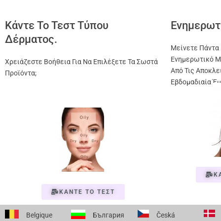
Κάντε Το Τεστ Τύπου
Ενημερωτ
Δέρματος.
Μείνετε Πάντα 
Ενημερωτικό Μ
Χρειάζεστε Βοήθεια Για Να Επιλέξετε Τα Σωστά
Από Τις Αποκλε
Προϊόντα;
Εβδομαδιαία Έμ
Κ
ΚΑΝΤΕ ΤΟ ΤΕΣΤ
Belgique
България
Česká