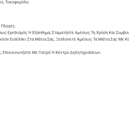
act, Τοκοφερόλη
 Πληγές.
πως Ερεθισμός Ή Εξάνθημα, Σταματήστε Αμέσως Τη Χρήση Και Συμβο
ροϊόν Εισέλθει Στα Μάτια Σας, Ξεπλύνετε Αμέσως Τα Μάτια Σας Με Κ
ς, Επικοινωνήστε Με Γιατρό Ή Κέντρο Δηλητηριάσεων.