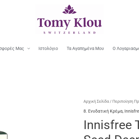
σφορές Μας
Ιστολόγιο
Τα Αγαπημένα Μου
Ο Λογαριασμ
Αρχική Σελίδα
/
Περιποίηση Π
8. Ενυδατική Κρέμα
,
Innisfr
Innisfree