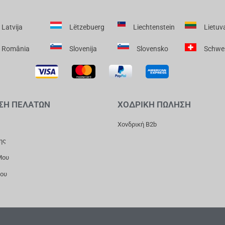
Latvija
Lëtzebuerg
Liechtenstein
Lietuv
România
Slovenija
Slovensko
Schwe
ΣΗ ΠΕΛΑΤΩΝ
ΧΟΔΡΙΚΗ ΠΩΛΗΣΗ
Χονδρική B2b
ης
Μου
Μου