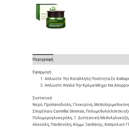
Περιγραφή
Επιπλέον Πληροφορίες
Αξιολογήσει
Εφαρμογή
Απλώστε Την Κατάλληλη Ποσότητα Σε Καθαρή
Απλώστε Απαλά Την Κρέμα Μέχρι Να Απορρο
Συστατικά
Νερό, Προπανοδιόλη, Γλυκερίνη, Μεθυλτριμεθικόν
Σπορέλαιο Camellia Sinensis, Πολυμεθυλσιλσεσκ
Πολυμερογλυκερόλη, 1. Διστεατική Μεθυλγλυκόζη,
Αλκοόλη, Πανθενόλη, Κόμμι Ξανθάνης, Καπρυλικό Γ