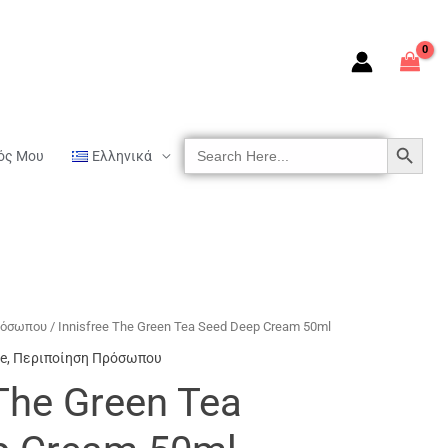
SEARCH BUTTON
Search
ός Μου
Ελληνικά
For:
ρόσωπου
/ Innisfree The Green Tea Seed Deep Cream 50ml
ee
,
Περιποίηση Πρόσωπου
 The Green Tea