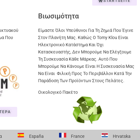
STARTSEITE
Βιωσιμότητα
ικτυακού
Είμαστε Όλοι Υπεύθυνοι Για Τη Ζημιά Που Έγινε
μα Που
Στον Πλανήτη Μας. Καθώς Ο Tomy Klou Είναι
Ηλεκτρονικό Κατάστημα Και Όχι
Κατασκευαστής, Δεν Μπορούμε Να Ελέγξουμε
Τη Συσκευασία Κάθε Μάρκας. Αυτό Που
Μπορούμε Να Κάνουμε Είναι Η Συσκευασία Μας
Να Είναι Φιλική Προς Το Περιβάλλον Κατά Την
Παράδοση Των Προϊόντων Στους Πελάτες.
Οικολογικό Πακέτο
ΤΕΡΑ
α
España
France
Hrvatska