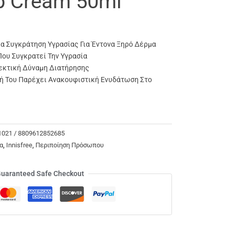
p Cream 50ml
α Συγκράτηση Υγρασίας Για Έντονα Ξηρό Δέρμα
ου Συγκρατεί Την Υγρασία
εκτική Δύναμη Διατήρησης
ή Του Παρέχει Ανακουφιστική Ενυδάτωση Στο
 1021 / 8809612852685
α
,
Innisfree
,
Περιποίηση Πρόσωπου
uaranteed Safe Checkout