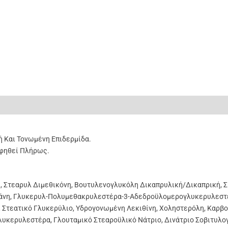
ς (0)
 Και Τονωμένη Επιδερμίδα.
φηθεί Πλήρως.
η, Στεαρυλ Διμεθικόνη, Βουτυλενογλυκόλη Δικαπρυλική/δικαπρική, 
ιοξάνη, Γλυκερυλ-Πολυμεθακρυλεστέρα-3-Αδεδροϋλομερογλυκερυλεσ
 Στεατικό Γλυκερύλιο, Υδρογονωμένη Λεκιθίνη, Χοληστερόλη, Καρβο
λυκερυλεστέρα, Γλουταμικό Στεαροϋλικό Νάτριο, Δινάτριο Σοβιτυλο