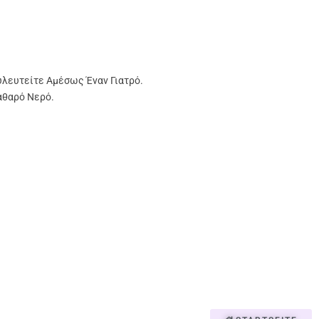
υλευτείτε Αμέσως Έναν Γιατρό.
αθαρό Νερό.