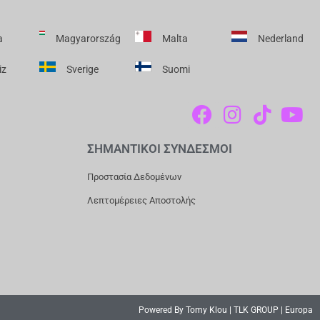
a
Magyarország
Malta
Nederland
iz
Sverige
Suomi
F
I
T
Y
A
N
I
O
C
S
K
U
ΣΗΜΑΝΤΙΚΟΙ ΣΥΝΔΕΣΜΟΙ
E
T
T
T
Προστασία Δεδομένων
B
A
O
U
Λεπτομέρειες Αποστολής
O
G
K
B
O
R
E
K
A
M
Powered By Tomy Klou | TLK GROUP | Europa