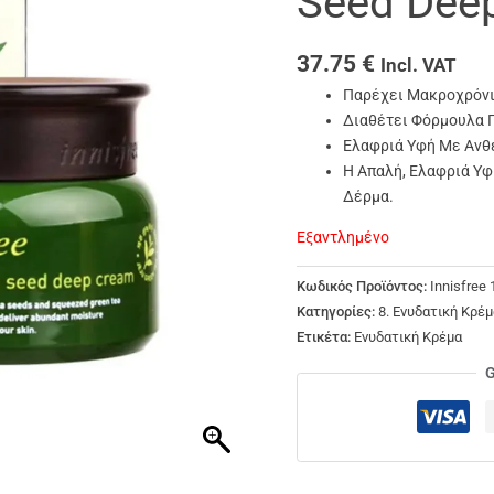
Seed Dee
37.75
€
Incl. VAT
Παρέχει Μακροχρόνι
Διαθέτει Φόρμουλα Π
Ελαφριά Υφή Με Ανθ
Η Απαλή, Ελαφριά Υφ
Δέρμα.
Εξαντλημένο
Κωδικός Προϊόντος:
Innisfree
Κατηγορίες:
8. Ενυδατική Κρέμ
Ετικέτα:
Ενυδατική Κρέμα
G