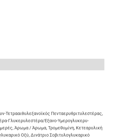
Συν-Τετρααιθυλεξανοϊκός Πενταερυθριτυλεστέρας,
τέρα-Γλυκερυλεστέρα/εξανο-Υμερογλυκερυ-
μερές, Άρωμα / Άρωμα, Τρομεθυμίνη, Κετεαρυλική
γλυκαρικό Οξύ, Δινάτριο Σοβιτυλογλυκαρικό