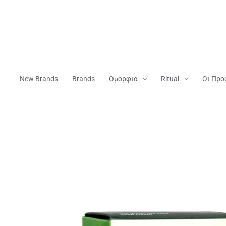
Μετάβαση
Στο
Περιεχόμενο
New Brands
Brands
Ομορφιά
Ritual
Οι Προ