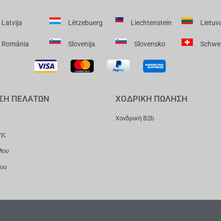
Latvija
Lëtzebuerg
Liechtenstein
Lietuv
România
Slovenija
Slovensko
Schwe
ΣΗ ΠΕΛΑΤΩΝ
ΧΟΔΡΙΚΗ ΠΩΛΗΣΗ
Χονδρική B2b
ης
Μου
Μου