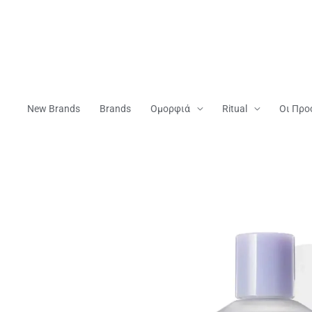
Μετάβαση
Στο
Περιεχόμενο
New Brands
Brands
Ομορφιά
Ritual
Οι Προ