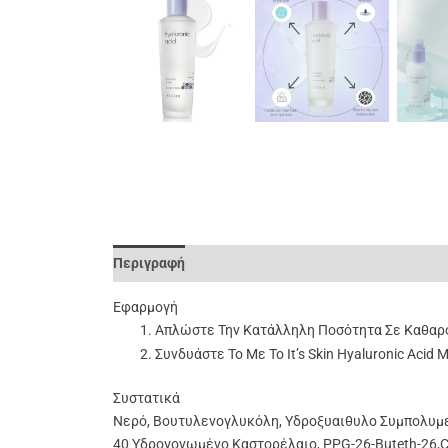
Περιγραφή
Επιπλέον Πληροφορίες
Αξιολογήσει
Εφαρμογή
Απλώστε Την Κατάλληλη Ποσότητα Σε Καθαρό
Συνδυάστε Το Με Το It’s Skin Hyaluronic Acid M
Συστατικά
Νερό,
Βουτυλενογλυκόλη,
Υδροξυαιθυλο Συμπολυμε
40
Υδρογονωμένο Καστορέλαιο,
PPG-26-Buteth-26,
C