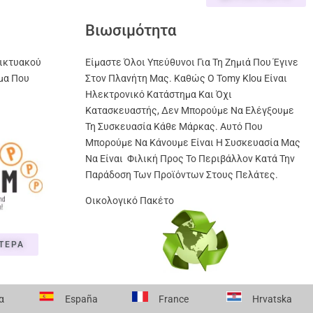
Βιωσιμότητα
ικτυακού
Είμαστε Όλοι Υπεύθυνοι Για Τη Ζημιά Που Έγινε
μα Που
Στον Πλανήτη Μας. Καθώς Ο Tomy Klou Είναι
Ηλεκτρονικό Κατάστημα Και Όχι
Κατασκευαστής, Δεν Μπορούμε Να Ελέγξουμε
Τη Συσκευασία Κάθε Μάρκας. Αυτό Που
Μπορούμε Να Κάνουμε Είναι Η Συσκευασία Μας
Να Είναι Φιλική Προς Το Περιβάλλον Κατά Την
Παράδοση Των Προϊόντων Στους Πελάτες.
Οικολογικό Πακέτο
ΤΕΡΑ
α
España
France
Hrvatska