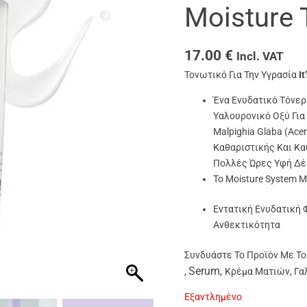
Moisture 
17.00
€
Incl. VAT
Τονωτικό Για Την Υγρασία
It
Ένα Ενυδατικό Τόνερ
Υαλουρονικό Οξύ Γι
Malpighia Glaba (Ace
Καθαριστικής Και Κα
Πολλές Ώρες Υφή Δέ
Το Moisture System M
Εντατική Ενυδατική 
Ανθεκτικότητα
Συνδυάστε Το Προϊόν Με Το I
Serum
,
,
Κρέμα Ματιών
,
Γα
Εξαντλημένο