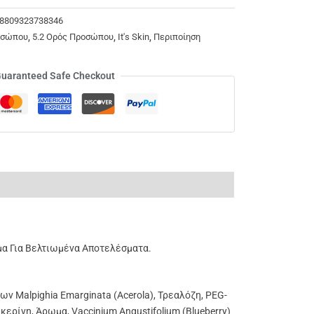
/ 8809323738346
οσώπου
,
5.2 Ορός Προσώπου
,
It's Skin
,
Περιποίηση
uaranteed Safe Checkout
μα
Για Βελτιωμένα Αποτελέσματα.
ν Malpighia Emarginata (Acerola),
Τρεαλόζη,
PEG-
κερίνη,
Άρωμα,
Vaccinium Angustifolium (Blueberry)