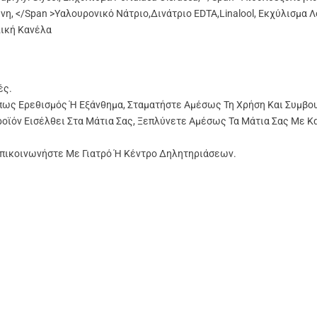
νη, </span >
Υαλουρονικό Νάτριο,
Δινάτριο EDTA,
Linalool,
Εκχύλισμα Λ
ική Κανέλα
ές.
πως Ερεθισμός Ή Εξάνθημα, Σταματήστε Αμέσως Τη Χρήση Και Συμβο
ροϊόν Εισέλθει Στα Μάτια Σας, Ξεπλύνετε Αμέσως Τα Μάτια Σας Με Κ
Επικοινωνήστε Με Γιατρό Ή Κέντρο Δηλητηριάσεων.