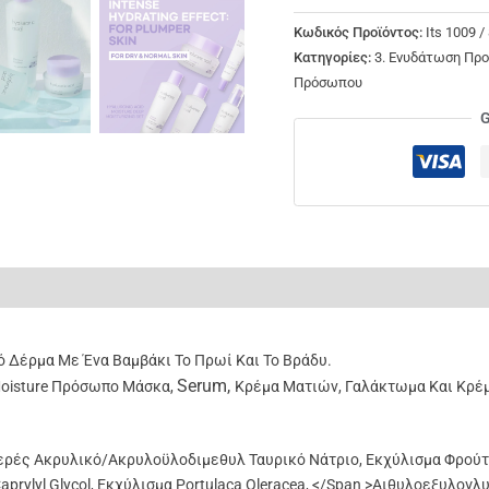
Κωδικός Προϊόντος:
Its 1009 
Κατηγορίες:
3. Ενυδάτωση Πρ
Πρόσωπου
G
ς (0)
 Δέρμα Με Ένα Βαμβάκι Το Πρωί Και Το Βράδυ.
Serum
,
oisture
Πρόσωπο Μάσκα
,
Κρέμα Ματιών
,
Γαλάκτωμα
Και
Κρέ
ρές Ακρυλικό/​Ακρυλοϋλοδιμεθυλ Ταυρικό Νάτριο,
Εκχύλισμα Φρούτω
aprylyl Glycol,
Εκχύλισμα Portulaca Oleracea, </span >
Αιθυλοεξυλογλυ