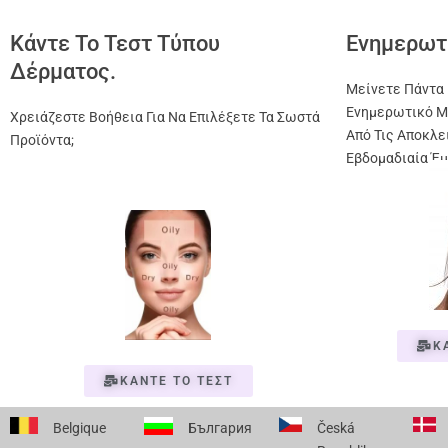
Κάντε Το Τεστ Τύπου
Ενημερωτ
Δέρματος.
Μείνετε Πάντα 
Ενημερωτικό Μ
Χρειάζεστε Βοήθεια Για Να Επιλέξετε Τα Σωστά
Από Τις Αποκλε
Προϊόντα;
Εβδομαδιαία Έμ
Κ
ΚΑΝΤΕ ΤΟ ΤΕΣΤ
Belgique
България
Česká