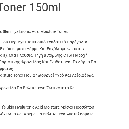
Toner 150ml
’s Skin
Hyaluronic Acid Moisture Toner:
 Που Περιέχει Το Φυσικό Ενυδατικό Παράγοντα
α Ενυδατωμένο Δέρμα Και Εκχύλισμα Φρούτων
rola), Μια Πλούσια Πηγή Βιταμίνης C Για Παροχή
θαριστικής Φροντίδας Και Ενυδατώνει Το Δέρμα Για
ρματος.
oisture Toner Που Δημιουργεί Υγρό Και Λείο Δέρμα
Φροντίδα Για Βελτιωμένη Ζωτικότητα Και
t’s Skin Hyaluronic Acid Moisture
Μάσκα Προσώπου
λάκτωμα
Και
Κρέμα
Για Βελτιωμένα Αποτελέσματα.