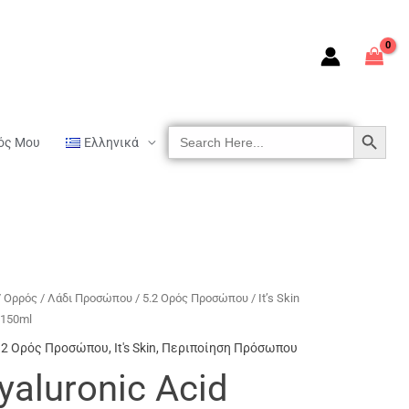
SEARCH BUTTON
Search
ός Μου
Ελληνικά
For:
/ Ορρός / Λάδι Προσώπου
/
5.2 Ορός Προσώπου
/ It’s Skin
 150ml
.2 Ορός Προσώπου
,
It's Skin
,
Περιποίηση Πρόσωπου
Hyaluronic Acid