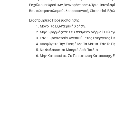
Εκχύλισμα Φρούτων,
Benzophenone-4,
Τριαιθανολαμί
Βουτυλοφαινυλομεθυλοπροπιονική,
Citronellol,
Εξυλ
Ειδοποιήσεις Προειδοποίησης
Μόνο Για Εξωτερική Χρήση.
Μην Εφαρμόζετε Σε Σπασμένο Δέρμα Ή Πληγ
Εάν Εμφανιστούν Ανεπιθύμητες Ενέργειες Ό
Αποφύγετε Την Επαφή Με Τα Μάτια. Εάν Το Π
Να Φυλάσσεται Μακριά Από Παιδιά.
Μην Καταπιείτε. Σε Περίπτωση Κατάποσης, 