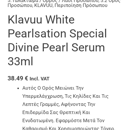
5. Γαλάκτωμα / Ορρός / Λάδι Προσώπου
,
5.2 Ορός
Προσώπου
,
KLAVUU
,
Περιποίηση Πρόσωπου
Klavuu White
Pearlsation Special
Divine Pearl Serum
33ml
38.49
€
Incl. VAT
Αυτός Ο Ορός Μειώνει Την
Υπερμελάγχρωση, Τις Κηλίδες Και Τις
Λεπτές Γραμμές, Αφήνοντας Την
Επιδερμίδα Σας Θρεπτική Και
Ενυδατωμένη. Εφαρμόστε Μετά Τον
Καθαρισμό Και Χρησιμοποιώντας Τόνερ.