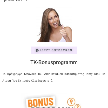
Έμπνευση Για Στυλ
JETZT ENTDECKEN
TK-Bonusprogramm
Το Πρόγραμμα Μπόνους Του Διαδικτυακού Καταστήματος Tomy Klou Για
Άτομα Που Εκτιμούν Κάτι Ξεχωριστό.