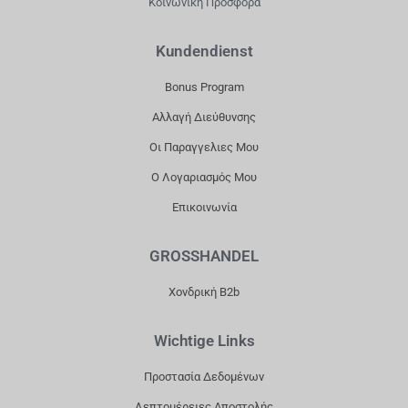
Κοινωνική Προσφορά
O
G
K
B
O
R
E
Kundendienst
K
A
Bonus Program
M
Αλλαγή Διεύθυνσης
Οι Παραγγελιες Μου
Ο Λογαριασμός Μου
Επικοινωνία
GROSSHANDEL
Χονδρική B2b
Wichtige Links
Προστασία Δεδομένων
Λεπτομέρειες Αποστολής