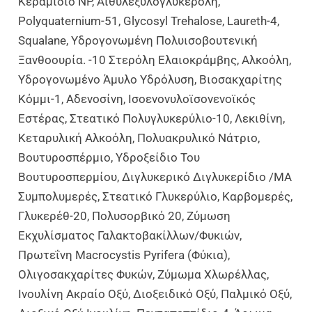
Κεραμίδιο NP, Αιθυλεξυλογλυκερόλη,
Polyquaternium-51, Glycosyl Trehalose, Laureth-4,
Squalane, Υδρογονωμένη Πολυισοβουτενική
Ξανθοουρία. -10 Στερόλη Ελαιοκράμβης, Αλκοόλη,
Υδρογονωμένο Άμυλο Υδρόλυση, Βιοσακχαρίτης
Κόμμι-1, Αδενοσίνη, Ισοενονυλοϊσονενοϊκός
Εστέρας, Στεατικό Πολυγλυκερύλιο-10, Λεκιθίνη,
Κεταρυλική Αλκοόλη, Πολυακρυλικό Νάτριο,
Βουτυροσπέρμιο, Υδροξείδιο Του
Βουτυροσπερμίου, Διγλυκερικό Διγλυκερίδιο /MA
Συμπολυμερές, Στεατικό Γλυκερύλιο, Καρβομερές,
Γλυκερέθ-20, Πολυσορβικό 20, Ζύμωση
Εκχυλίσματος Γαλακτοβακίλλων/φυκιών,
Πρωτεΐνη Macrocystis Pyrifera (φύκια),
Ολιγοσακχαρίτες Φυκών, Ζύμωμα Χλωρέλλας,
Ινουλίνη Ακραίο Οξύ, Διοξειδικό Οξύ, Παλμικό Οξύ,