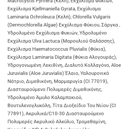
Macrocystis Pyrifera (Κέλπ), Εκχύλισμα Φυκιών,
Εκχύλισμα Kjellmaniella Gyrata, Εκχύλισμα
Laminaria Ochroleuca (Κελπ), Chlorella Vulgaris
(Dermochlorella Algae) Εκχύλισμα Φύκιου, Σάργκα ,
Υδρολυμένο Εκχύλισμα Φυκιών, Υδρολυμένο
Εκχύλισμα Ulva Lactuca (μαρουλιού Θαλάσσης),
Εκχύλισμα Haematococcus Pluvialis (φύκια),
Εκχύλισμα Laminaria Digitata (Φύκια Αλογουράς),
Υδρογονωμένη Λεκιθίνη, Διαλυτό Κολλαγόνο, Aloe
Juruvialis (Aloe Juruvialis) Έλαιο, Υαλουρονικό
Νάτριο, Διμεθικόνη, Μαρμαρυγία (CI 77019),
Διασταυρούμενο Πολυμερές Διμεθικόνης,
Υδρολυμένο Άμυλο Καλαμποκιού,
Βουτυλενογλυκόλη, Τίτα Διοξείδιο Του Νιίου (CI
77891), Ακρυλικά/C10-30 Διασταυρούμενο
Πολυμερές Ακρυλικό Αλκύλιο, Τρομεθαμίνη,