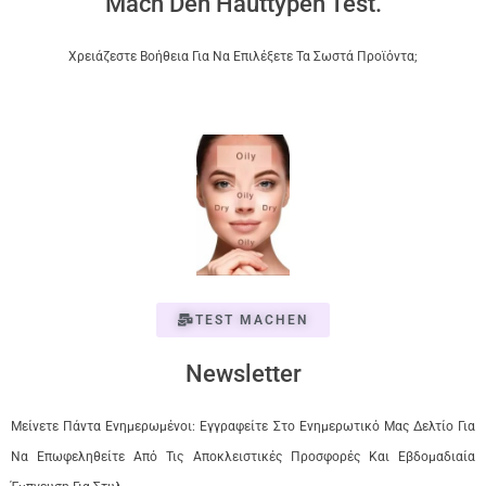
Mach Den Hauttypen Test.
Χρειάζεστε Βοήθεια Για Να Επιλέξετε Τα Σωστά Προϊόντα;
TEST MACHEN
Newsletter
Μείνετε Πάντα Ενημερωμένοι: Εγγραφείτε Στο Ενημερωτικό Μας Δελτίο Για
Να Επωφεληθείτε Από Τις Αποκλειστικές Προσφορές Και Εβδομαδιαία