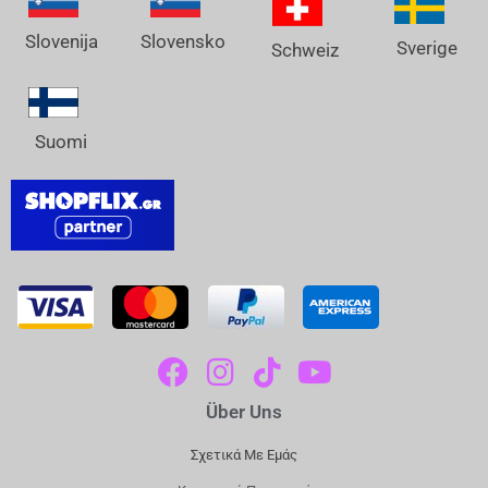
Slovenija
Slovensko
Sverige
Schweiz
Suomi
F
I
T
Y
A
N
I
O
Über Uns
C
S
K
U
E
T
T
T
Σχετικά Με Εμάς
B
A
O
U