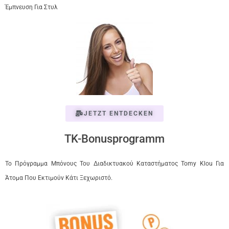
Έμπνευση Για Στυλ
JETZT ENTDECKEN
TK-Bonusprogramm
Το Πρόγραμμα Μπόνους Του Διαδικτυακού Καταστήματος Tomy Klou Για
Άτομα Που Εκτιμούν Κάτι Ξεχωριστό.