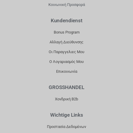
B
A
O
U
Κοινωνική Προσφορά
O
G
K
B
O
R
E
Kundendienst
K
A
Bonus Program
M
Αλλαγή Διεύθυνσης
Οι Παραγγελιες Μου
Ο Λογαριασμός Μου
Επικοινωνία
GROSSHANDEL
Χονδρική B2b
Wichtige Links
Προστασία Δεδομένων