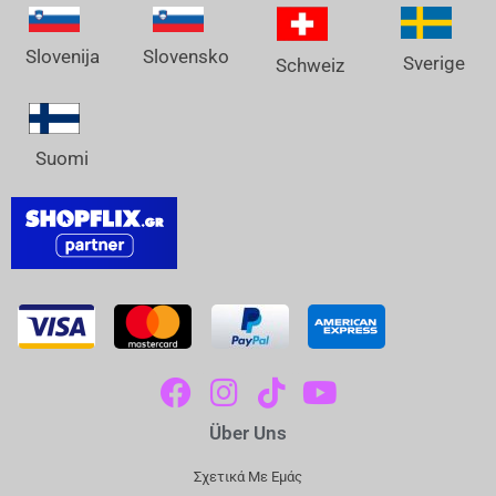
Slovenija
Slovensko
Sverige
Schweiz
Suomi
F
I
T
Y
A
N
I
O
Über Uns
C
S
K
U
E
T
T
T
Σχετικά Με Εμάς