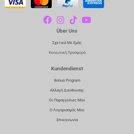
F
I
T
Y
A
N
I
O
Über Uns
C
S
K
U
E
T
T
T
Σχετικά Με Εμάς
B
A
O
U
Κοινωνική Προσφορά
O
G
K
B
O
R
E
Kundendienst
K
A
Bonus Program
M
Αλλαγή Διεύθυνσης
Οι Παραγγελιες Μου
Ο Λογαριασμός Μου
Επικοινωνία