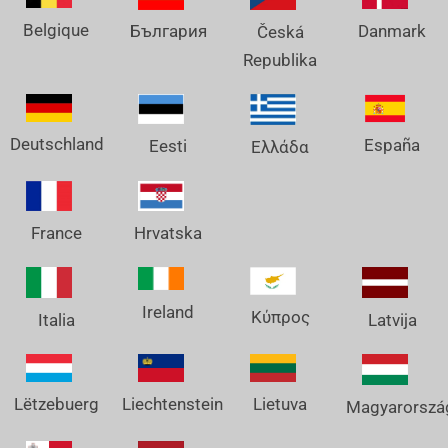
Belgique
Danmark
България
Česká
Republika
Deutschland
España
Eesti
Ελλάδα
France
Hrvatska
Ireland
Κύπρος
Italia
Latvija
Lëtzebuerg
Liechtenstein
Lietuva
Magyarorszá