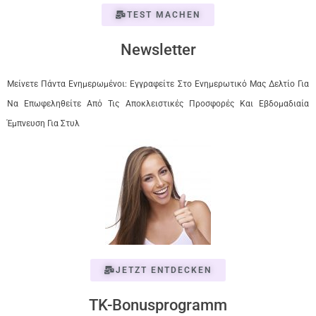
TEST MACHEN
Newsletter
Μείνετε Πάντα Ενημερωμένοι: Εγγραφείτε Στο Ενημερωτικό Μας Δελτίο Για
Να Επωφεληθείτε Από Τις Αποκλειστικές Προσφορές Και Εβδομαδιαία
Έμπνευση Για Στυλ
JETZT ENTDECKEN
TK-Bonusprogramm