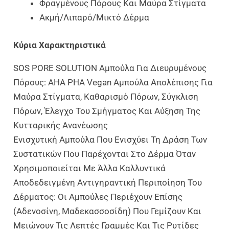
Φραγμένους Πόρους Και Μαύρα Στίγματα
Ακμή/λιπαρό/μικτό Δέρμα
Κύρια Χαρακτηριστικά
SOS PORE SOLUTION Αμπούλα Για Διευρυμένους
Πόρους: AHA PHA Vegan Αμπούλα Απολέπισης Για
Μαύρα Στίγματα, Καθαρισμό Πόρων, Σύγκλιση
Πόρων, Έλεγχο Του Σμήγματος Και Αύξηση Της
Κυτταρικής Ανανέωσης
Ενισχυτική Αμπούλα Που Ενισχύει Τη Δράση Των
Συστατικών Που Παρέχονται Στο Δέρμα Όταν
Χρησιμοποιείται Με Άλλα Καλλυντικά
Αποδεδειγμένη Αντιγηραντική Περιποίηση Του
Δέρματος: Οι Αμπούλες Περιέχουν Επίσης
(Αδενοσίνη, Μαδεκασσοσίδη) Που Γεμίζουν Και
Μειώνουν Τις Λεπτές Γραμμές Και Τις Ρυτίδες