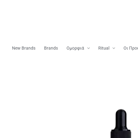
Μετάβαση
Στο
Περιεχόμενο
New Brands
Brands
Ομορφιά
Ritual
Οι Προ