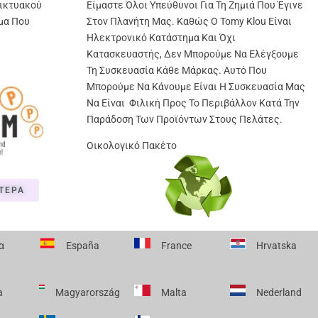
ικτυακού
Είμαστε Όλοι Υπεύθυνοι Για Τη Ζημιά Που Έγινε
μα Που
Στον Πλανήτη Μας. Καθώς Ο Tomy Klou Είναι
Ηλεκτρονικό Κατάστημα Και Όχι
Κατασκευαστής, Δεν Μπορούμε Να Ελέγξουμε
Τη Συσκευασία Κάθε Μάρκας. Αυτό Που
Μπορούμε Να Κάνουμε Είναι Η Συσκευασία Μας
Να Είναι Φιλική Προς Το Περιβάλλον Κατά Την
Παράδοση Των Προϊόντων Στους Πελάτες.
Οικολογικό Πακέτο
ΤΕΡΑ
α
España
France
Hrvatska
a
Magyarország
Malta
Nederland