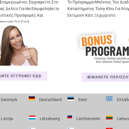
Ενημερωμένοι: Εγγραφείτε Στο
Το Πρόγραμμα Μπόνους Του Διαδ
ας Δελτίο Για Να Επωφεληθείτε
Καταστήματος Tomy Klou Για Άτο
ιστικές Προσφορές Και
Εκτιμούν Κάτι Ξεχωριστό.
πνευση Για Στυλ
ΑΝΤΕ ΕΓΓΡΑΦΕΙ ΕΔΩ
ΜΑΘΕΤΕ ΠΕΡΙΣΣΟ
Danmark
Deutschland
Eesti
Ελλάδ
Latvija
Lëtzebuerg
Liechtenstein
Lietuv