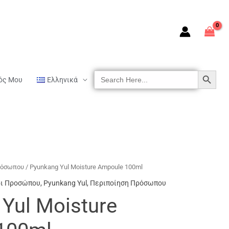
SEARCH BUTTON
Search
ός Μου
Ελληνικά
For:
ρόσωπου
/ Pyunkang Yul Moisture Ampoule 100ml
δι Προσώπου
,
Pyunkang Yul
,
Περιποίηση Πρόσωπου
Yul Moisture