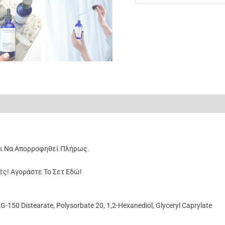
ς (0)
ρι Να Απορροφηθεί Πλήρως.
ές! Αγοράστε Το Σετ Εδώ!
-150 Distearate, Polysorbate 20, 1,2-Hexanediol, Glyceryl Caprylate