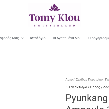
σφορές Μας
Ιστολόγιο
Τα Αγαπημένα Μου
Ο Λογαριασμ
Αρχική Σελίδα
/
Περιποίηση Π
5. Γαλάκτωμα / Ορρός / Λά
Pyunkang 