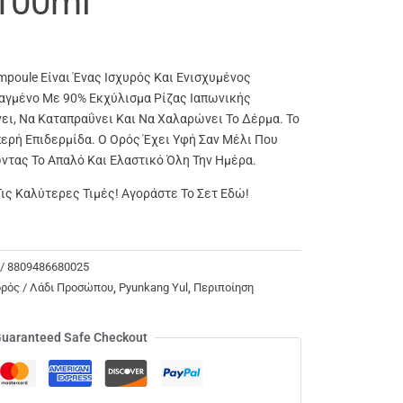
100ml
mpoule Είναι Ένας Ισχυρός Και Ενισχυμένος
ιαγμένο Με 90% Εκχύλισμα Ρίζας Ιαπωνικής
νει, Να Καταπραΰνει Και Να Χαλαρώνει Το Δέρμα. Το
ερή Επιδερμίδα. Ο Ορός Έχει Υφή Σαν Μέλι Που
ντας Το Απαλό Και Ελαστικό Όλη Την Ημέρα.
ις Καλύτερες Τιμές! Αγοράστε Το Σετ Εδώ!
 / 8809486680025
ρρός / Λάδι Προσώπου
,
Pyunkang Yul
,
Περιποίηση
uaranteed Safe Checkout