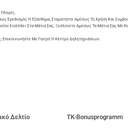
 Πληγές.
πως Ερεθισμός Ή Εξάνθημα, Σταματήστε Αμέσως Τη Χρήση Και Συμβο
ροϊόν Εισέλθει Στα Μάτια Σας, Ξεπλύνετε Αμέσως Τα Μάτια Σας Με Κ
ς, Επικοινωνήστε Με Γιατρό Ή Κέντρο Δηλητηριάσεων.
ικό Δελτίο
TK-Bonusprogramm