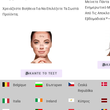
Μείνετε Πάντα 
Ενημερωτικό Μ
Χρειάζεστε Βοήθεια Για Να Επιλέξετε Τα Σωστά
Από Τις Αποκλε
Προϊόντα;
Εβδομαδιαία Έμ
Κ
ΚΑΝΤΕ ΤΟ ΤΕΣΤ
Belgique
България
Česká
Republika
Italia
Ireland
Κύπρος