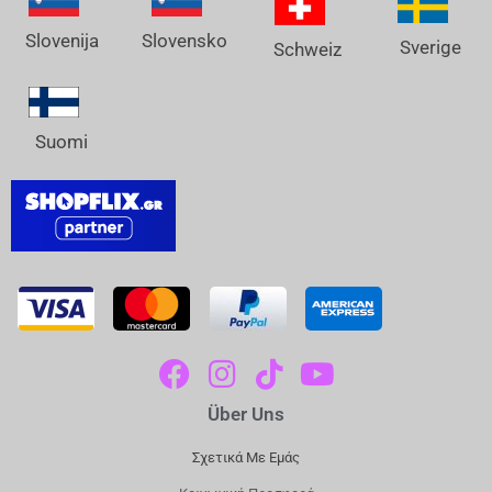
Slovenija
Slovensko
Sverige
Schweiz
Suomi
F
I
T
Y
A
N
I
O
Über Uns
C
S
K
U
E
T
T
T
Σχετικά Με Εμάς
B
A
O
U