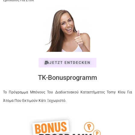
Έμπνευση Για Στυλ
JETZT ENTDECKEN
TK-Bonusprogramm
Το Πρόγραμμα Μπόνους Του Διαδικτυακού Καταστήματος Tomy Klou Για
Άτομα Που Εκτιμούν Κάτι Ξεχωριστό.