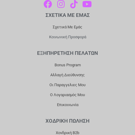
F
I
T
Y
A
N
I
O
ΣΧΕΤΙΚΑ ΜΕ ΕΜΑΣ
C
S
K
U
E
T
T
T
Σχετικά Με Εμάς
B
A
O
U
Κοινωνική Προσφορά
O
G
K
B
O
R
E
ΕΞΗΠΗΡΕΤΗΣΗ ΠΕΛΑΤΩΝ
K
A
Bonus Program
M
Αλλαγή Διεύθυνσης
Οι Παραγγελιες Μου
Ο Λογαριασμός Μου
Επικοινωνία
ΧΟΔΡΙΚΗ ΠΩΛΗΣΗ
Χονδρική B2b