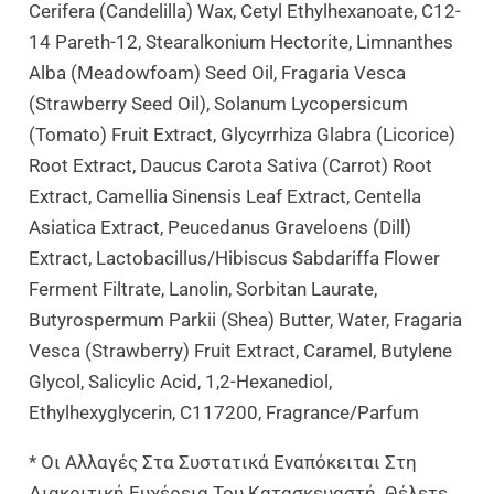
Cerifera (Candelilla) Wax, Cetyl Ethylhexanoate, C12-
14 Pareth-12, Stearalkonium Hectorite, Limnanthes
Alba (Meadowfoam) Seed Oil, Fragaria Vesca
(Strawberry Seed Oil), Solanum Lycopersicum
(Tomato) Fruit Extract, Glycyrrhiza Glabra (Licorice)
Root Extract, Daucus Carota Sativa (Carrot) Root
Extract, Camellia Sinensis Leaf Extract, Centella
Asiatica Extract, Peucedanus Graveloens (Dill)
Extract, Lactobacillus/hibiscus Sabdariffa Flower
Ferment Filtrate, Lanolin, Sorbitan Laurate,
Butyrospermum Parkii (Shea) Butter, Water, Fragaria
Vesca (Strawberry) Fruit Extract, Caramel, Butylene
Glycol, Salicylic Acid, 1,2-Hexanediol,
Ethylhexyglycerin, C117200, Fragrance/Parfum
* Οι Αλλαγές Στα Συστατικά Εναπόκειται Στη
Διακριτική Ευχέρεια Του Κατασκευαστή. Θέλετε