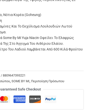
o, Νότια Κορέα (Goheung)
ψη
αμίνες Και Το Εκχύλισμα Λουλουδιών Λωτού
ρμα.
ά Some By Mi Yuja Niacin Οφείλει Το Ελαφρώς
 Της Στο Άγγιγμα Του Αιθέριου Ελαίου.
ίτρο Του Λαδιού Λαμβάνεται Από 600 Κιλά Φρούτου
 / 8809647393221
οσώπου
,
SOME BY MI
,
Περιποίηση Πρόσωπου
uaranteed Safe Checkout