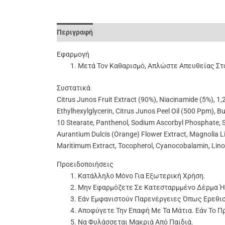
Περιγραφή
Επιπλέον Πληροφορίες
Αξιολογήσει
Εφαρμογή
Μετά Τον Καθαρισμό, Απλώστε Απευθείας Σ
Συστατικά
Citrus Junos Fruit Extract (90%), Niacinamide (5%), 1,
Ethylhexylglycerin, Citrus Junos Peel Oil (500 Ppm), 
10 Stearate, Panthenol, Sodium Ascorbyl Phosphate, S
Aurantium Dulcis (Orange) Flower Extract, Magnolia Lil
Maritimum Extract, Tocopherol, Cyanocobalamin, Linole
Προειδοποιήσεις
Κατάλληλο Μόνο Για Εξωτερική Χρήση.
Μην Εφαρμόζετε Σε Κατεσταρμμένο Δέρμα Ή
Εάν Εμφανιστούν Παρενέργειες Όπως Ερεθισ
Αποφύγετε Την Επαφή Με Τα Μάτια. Εάν Το Π
Να Φυλάσσεται Μακριά Από Παιδιά.