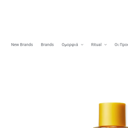
Μετάβαση
Στο
Περιεχόμενο
New Brands
Brands
Ομορφιά
Ritual
Οι Προ