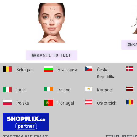
Κ
ΚΑΝΤΕ ΤΟ ΤΕΣΤ
Belgique
България
Česká
Republika
Italia
Ireland
Κύπρος
Polska
Portugal
Österreich
ΣΧΕΤΙΚΑ ΜΕ ΕΜΑΣ
ΕΞΗΠΗΡΕΤΗ