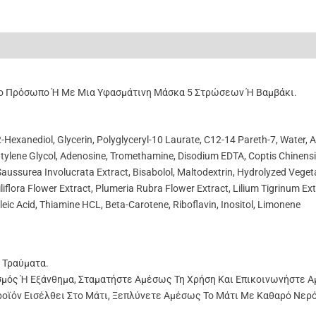
ς (0)
το Πρόσωπο Ή Με Μια Υφασμάτινη Μάσκα 5 Στρώσεων Ή Βαμβάκι.
2-Hexanediol, Glycerin, Polyglyceryl-10 Laurate, C12-14 Pareth-7, Water,
Butylene Glycol, Adenosine, Tromethamine, Disodium EDTA, Coptis Chinensi
aussurea Involucrata Extract, Bisabolol, Maltodextrin, Hydrolyzed Veget
iflora Flower Extract, Plumeria Rubra Flower Extract, Lilium Tigrinum Extr
ic Acid, Thiamine HCL, Beta-Carotene, Riboflavin, Inositol, Limonene
 Τραύματα.
μός Ή Εξάνθημα, Σταματήστε Αμέσως Τη Χρήση Και Επικοινωνήστε Α
ροϊόν Εισέλθει Στο Μάτι, Ξεπλύνετε Αμέσως Το Μάτι Με Καθαρό Νερό