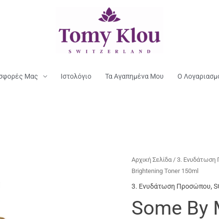
σφορές Μας
Ιστολόγιο
Τα Αγαπημένα Μου
Ο Λογαριασμ
Αρχική Σελίδα
/
3. Ενυδάτωση
Brightening Toner 150ml
3. Ενυδάτωση Προσώπου
,
S
Some By M