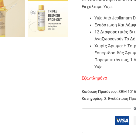
Εκχύλισμα Yuja.
Yuja Από Jeollanam-D
Ενυδάτωση Και Λάμ
12 Διαφορετικές Βιτ
Αναζωογονούν Το Δέ
Χωρίς Άρωμα: Η Σειρ
Εσπεριδοειδές Άρωμά
Παρεμπιπτόντως, 1 Λ
Yuja.
Εξαντλημένο
Κωδικός Προϊόντος:
SBM 1016
Κατηγορίες:
3. Ενυδάτωση Πρ
G