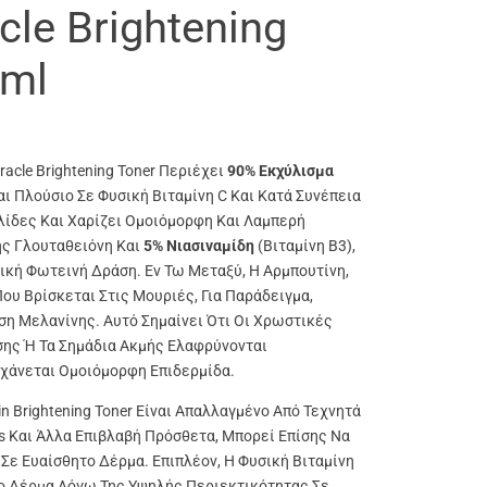
cle Brightening
0ml
racle Brightening Toner Περιέχει
90% Εκχύλισμα
ναι Πλούσιο Σε Φυσική Βιταμίνη C Και Κατά Συνέπεια
λίδες Και Χαρίζει Ομοιόμορφη Και Λαμπερή
ης Γλουταθειόνη Και
5% Νιασιναμίδη
(βιταμίνη Β3),
ική Φωτεινή Δράση. Εν Τω Μεταξύ, Η Αρμπουτίνη,
ου Βρίσκεται Στις Μουριές, Για Παράδειγμα,
ση Μελανίνης. Αυτό Σημαίνει Ότι Οι Χρωστικές
σης Ή Τα Σημάδια Ακμής Ελαφρύνονται
γχάνεται Ομοιόμορφη Επιδερμίδα.
in Brightening Toner Είναι Απαλλαγμένο Από Τεχνητά
 Και Άλλα Επιβλαβή Πρόσθετα, Μπορεί Επίσης Να
Σε Ευαίσθητο Δέρμα. Επιπλέον, Η Φυσική Βιταμίνη
 Το Δέρμα Λόγω Της Υψηλής Περιεκτικότητας Σε