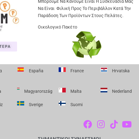
Μπορούμε Να Κάνουμε Είναι Η Συσκευασία Μας
Να Είναι Φιλική Προς Το Περιβάλλον Κατά Την
Παράδοση Των Προϊόντων Στους Πελάτες.
Οικολογικό Πακέτο
ΤΕΡΑ
α
España
France
Hrvatska
a
Magyarország
Malta
Nederland
iz
Sverige
Suomi
F
I
T
Y
A
N
I
O
ΣΗΜΑΝΤΙΚΟΙ ΣΥΝΔΕΣΜΟΙ