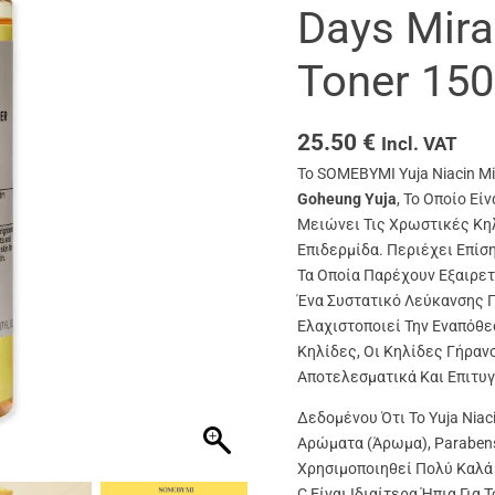
Days Mira
Toner 15
25.50
€
Incl. VAT
Το SOMEBYMI Yuja Niacin Mi
Goheung Yuja
, Το Οποίο Εί
Μειώνει Τις Χρωστικές Κη
Επιδερμίδα. Περιέχει Επίσ
Τα Οποία Παρέχουν Εξαιρετ
Ένα Συστατικό Λεύκανσης Π
Ελαχιστοποιεί Την Εναπόθε
Κηλίδες, Οι Κηλίδες Γήραν
Αποτελεσματικά Και Επιτυ
Δεδομένου Ότι Το Yuja Niac
Αρώματα (άρωμα), Parabens
Χρησιμοποιηθεί Πολύ Καλά 
C Είναι Ιδιαίτερα Ήπια Για