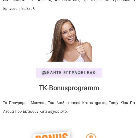
Να Επωφεληθείτε Από Τις Αποκλειστικές Προσφορές Και Εβδομαδιαία
Έμπνευση Για Στυλ
ΚΑΝΤΕ ΕΓΓΡΑΦΕΙ ΕΔΩ
TK-Bonusprogramm
Το Πρόγραμμα Μπόνους Του Διαδικτυακού Καταστήματος Tomy Klou Για
Άτομα Που Εκτιμούν Κάτι Ξεχωριστό.