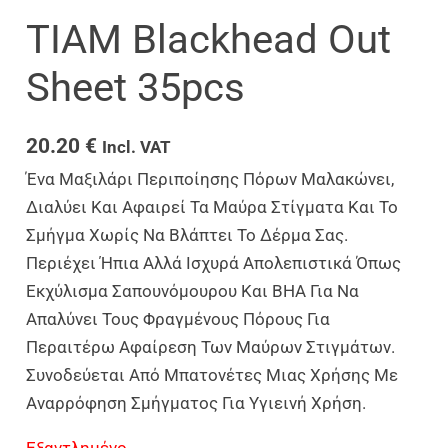
TIAM Blackhead Out
Sheet 35pcs
20.20
€
Incl. VAT
Ένα Μαξιλάρι Περιποίησης Πόρων Μαλακώνει,
Διαλύει Και Αφαιρεί Τα Μαύρα Στίγματα Και Το
Σμήγμα Χωρίς Να Βλάπτει Το Δέρμα Σας.
Περιέχει Ήπια Αλλά Ισχυρά Απολεπιστικά Όπως
Εκχύλισμα Σαπουνόμουρου Και BHA Για Να
Απαλύνει Τους Φραγμένους Πόρους Για
Περαιτέρω Αφαίρεση Των Μαύρων Στιγμάτων.
Συνοδεύεται Από Μπατονέτες Μιας Χρήσης Με
Αναρρόφηση Σμήγματος Για Υγιεινή Χρήση.
Εξαντλημένο