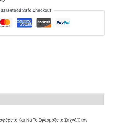
λιο
uaranteed Safe Checkout
ταφέρετε Και Να Το Εφαρμόζετε Συχνά Όταν