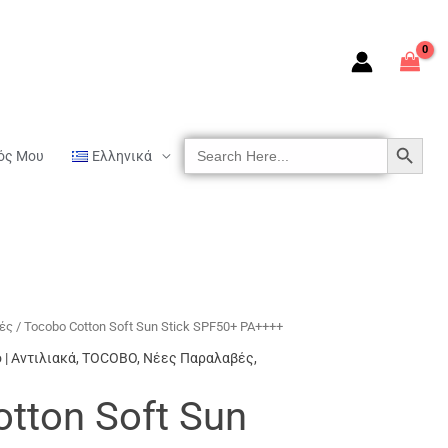
SEARCH BUTTON
Search
ός Μου
Ελληνικά
For:
ές
/ Tocobo Cotton Soft Sun Stick SPF50+ PA++++
 | Αντιλιακά
,
TOCOBO
,
Νέες Παραλαβές
,
tton Soft Sun