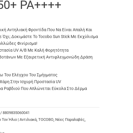
F50+ PA++++
κή Αντηλιακή Φροντίδα Που Να Είναι Απαλή Και
ε Όχι; Δοκιμάστε Το Tocobo Sun Stick Με Εκχύλισμα
ολλώδες Φινίρισμα!
οστασία UV A/B Με Καλή Φορητότητα
Βοτάνων Με Εξαιρετική Αντιφλεγμονώδη Δράση
ω Του Ελέγχου Του Σμήγματος
άρη Στην Ισχυρή Προστασία UV
α Ραβδιού Που Απλώνεται Εύκολα Στο Δέρμα
 / 8809835060041
 Τον Ήλιο | Αντιλιακά
,
TOCOBO
,
Νέες Παραλαβές
,