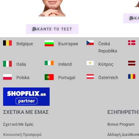
Κ
ΚΑΝΤΕ ΤΟ ΤΕΣΤ
Belgique
България
Česká
Republika
Italia
Ireland
Κύπρος
Polska
Portugal
Österreich
ΣΧΕΤΙΚΑ ΜΕ ΕΜΑΣ
ΕΞΗΠΗΡΕΤΗ
Σχετικά Με Εμάς
Bonus Program
Κοινωνική Προσφορά
Αλλαγή Διεύθυνσ