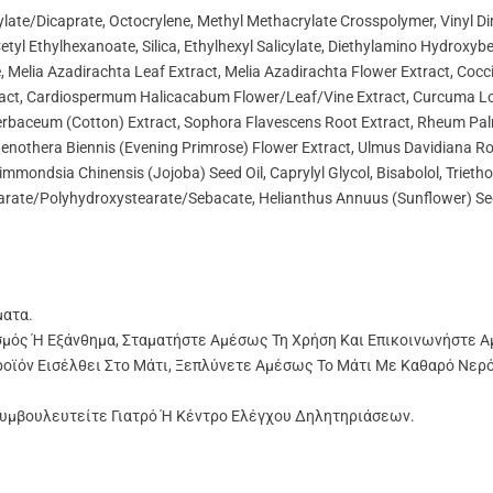
prylate/Dicaprate, Octocrylene, Methyl Methacrylate Crosspolymer, Vinyl
tyl Ethylhexanoate, Silica, Ethylhexyl Salicylate, Diethylamino Hydroxy
, Melia Azadirachta Leaf Extract, Melia Azadirachta Flower Extract, Cocc
tract, Cardiospermum Halicacabum Flower/Leaf/Vine Extract, Curcuma Long
baceum (cotton) Extract, Sophora Flavescens Root Extract, Rheum Palma
nothera Biennis (evening Primrose) Flower Extract, Ulmus Davidiana Root
mondsia Chinensis (jojoba) Seed Oil, Caprylyl Glycol, Bisabolol, Triethox
tearate/Polyhydroxystearate/Sebacate, Helianthus Annuus (sunflower) See
ματα.
μός Ή Εξάνθημα, Σταματήστε Αμέσως Τη Χρήση Και Επικοινωνήστε Α
ροϊόν Εισέλθει Στο Μάτι, Ξεπλύνετε Αμέσως Το Μάτι Με Καθαρό Νερό
Συμβουλευτείτε Γιατρό Ή Κέντρο Ελέγχου Δηλητηριάσεων.