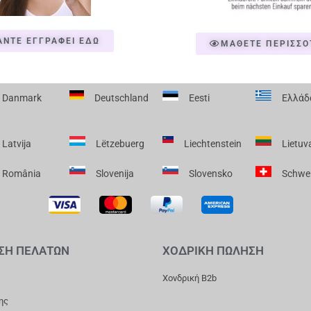
ΑΝΤΕ ΕΓΓΡΑΦΕΙ ΕΔΩ
ΜΑΘΕΤΕ ΠΕΡΙΣΣΟ
Danmark
Deutschland
Eesti
Ελλάδ
Latvija
Lëtzebuerg
Liechtenstein
Lietuv
România
Slovenija
Slovensko
Schwe
ΣΗ ΠΕΛΑΤΩΝ
ΧΟΔΡΙΚΗ ΠΩΛΗΣΗ
Χονδρική B2b
ης