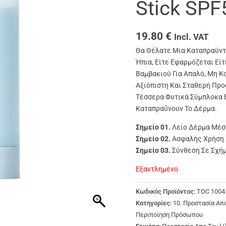
Stick SP
19.80
€
Incl. VAT
Θα Θέλατε Μια Καταπραϋντι
Ήπια, Είτε Εφαρμόζεται Είτ
Βαμβακιού Για Απαλό, Μη Κ
Αξιόπιστη Και Σταθερή Πρ
Τέσσερα Φυτικά Σύμπλοκα 
Καταπραΰνουν Το Δέρμα.
Σημείο 01.
Λείο Δέρμα Μέσ
Σημείο 02.
Ασφαλής Χρήση Χ
Σημείο 03.
Σύνθεση Σε Σχήμ
Εξαντλημένο
Κωδικός Προϊόντος:
TOC 1004
Κατηγορίες:
10. Προστασία Απο
Περιποίηση Πρόσωπου