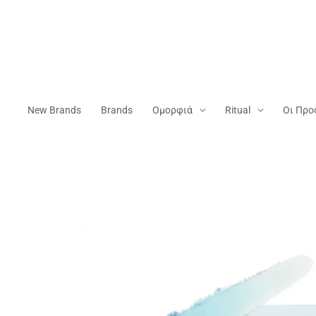
Μετάβαση
Στο
Περιεχόμενο
New Brands
Brands
Ομορφιά
Ritual
Οι Προ