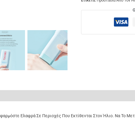
Ετικέτα:
Προστασία Απο Τον Ή
G
ς (0)
Εφαρμόστε Ελαφρά Σε Περιοχές Που Εκτίθενται Στον Ήλιο. Να Το Με