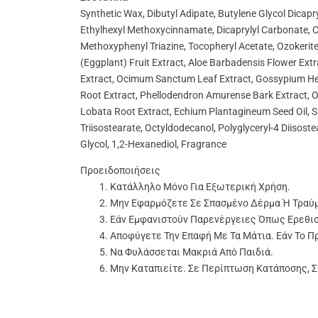
Synthetic Wax, Dibutyl Adipate, Butylene Glycol Dica
Ethylhexyl Methoxycinnamate, Dicaprylyl Carbonate, Ce
Methoxyphenyl Triazine, Tocopheryl Acetate, Ozokerite
(eggplant) Fruit Extract, Aloe Barbadensis Flower Ex
Extract, Ocimum Sanctum Leaf Extract, Gossypium Her
Root Extract, Phellodendron Amurense Bark Extract, Oe
Lobata Root Extract, Echium Plantagineum Seed Oil, Sim
Triisostearate, Octyldodecanol, Polyglyceryl-4 Diisos
Glycol, 1,2-Hexanediol, Fragrance
Προειδοποιήσεις
Κατάλληλο Μόνο Για Εξωτερική Χρήση.
Μην Εφαρμόζετε Σε Σπασμένο Δέρμα Ή Τραύ
Εάν Εμφανιστούν Παρενέργειες Όπως Ερεθισ
Αποφύγετε Την Επαφή Με Τα Μάτια. Εάν Το Π
Να Φυλάσσεται Μακριά Από Παιδιά.
Μην Καταπιείτε. Σε Περίπτωση Κατάποσης, 