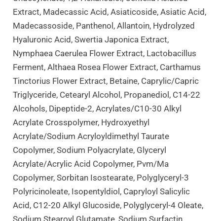
Extract, Madecassic Acid, Asiaticoside, Asiatic Acid,
Madecassoside, Panthenol, Allantoin, Hydrolyzed
Hyaluronic Acid, Swertia Japonica Extract,
Nymphaea Caerulea Flower Extract, Lactobacillus
Ferment, Althaea Rosea Flower Extract, Carthamus
Tinctorius Flower Extract, Betaine, Caprylic/Capric
Triglyceride, Cetearyl Alcohol, Propanediol, C14-22
Alcohols, Dipeptide-2, Acrylates/C10-30 Alkyl
Acrylate Crosspolymer, Hydroxyethyl
Acrylate/Sodium Acryloyldimethyl Taurate
Copolymer, Sodium Polyacrylate, Glyceryl
Acrylate/Acrylic Acid Copolymer, Pvm/Ma
Copolymer, Sorbitan Isostearate, Polyglyceryl-3
Polyricinoleate, Isopentyldiol, Capryloyl Salicylic
Acid, C12-20 Alkyl Glucoside, Polyglyceryl-4 Oleate,
Sodium Stearoyl Glutamate, Sodium Surfactin,