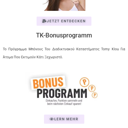
JETZT ENTDECKEN
TK-Bonusprogramm
Το Πρόγραμμα Μπόνους Του Διαδικτυακού Καταστήματος Tomy Klou Για
Άτομα Που Εκτιμούν Κάτι Ξεχωριστό.
LERN MEHR