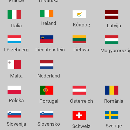
France
Hrvatska
Ireland
Κύπρος
Italia
Latvija
Lëtzebuerg
Liechtenstein
Lietuva
Magyarorszá
Nederland
Malta
Polska
Österreich
Portugal
România
Slovenija
Slovensko
Sverige
Schweiz