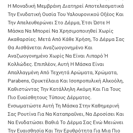
Η Μοναδική Μεμβράνη Διατηρεί Αποτελεσματικά
Την Ενυδατική Ουσία Του Υαλουρονικού Οξέος Και
Την Απελευθερώνει Στο Δέρμα, Έτσι Ώστε Η
Μάσκα Να Μπορεί Να Χρησιμοποιηθεί Χωρίς
Ακαθαρσίες. Μετά Από Κάθε Χρήση, Το Δέρμα Σας
Θα Αισθάνεται Αναζωογονημένο Και
Αναζωογονημένο Χωρίς Να Είναι Λιπαρό Ή
Κολλώδες. Επιπλέον, Αυτή Η Μάσκα Είναι
Απαλλαγμένη Από Τεχνητά Αρώματα, Χρώματα,
Parabens, Ορυκτέλαια Και Ισοπροπυλική Αλκοόλη,
Καθιστώντας Την Κατάλληλη Ακόμη Και Για Τους
Πιο Ευαίσθητους Τύπους Δέρματος.
Ενσωματώστε Αυτή Τη Μάσκα Στην Καθημερινή
Σας Ρουτίνα Για Να Καταπραΰνει, Να Δροσίσει Και
Να Ενυδατώσει Βαθιά Το Δέρμα Σας Ενώ Μειώνει
Την Ευαισθησία Και Την Ερυθρότητα Για Μια Πιο