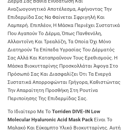
Δέρμα Σας Βαθιά Ενυδάτωση Και
Αναζωογονητικό Αποτέλεσμα, Αφήνοντας Την
Επιδερμίδα Σας Να Φαίνεται Σφριγηλή Και
Λαμπερή. Επιπλέον, Η Μάσκα Περιέχει Συστατικά
Που Αγαπούν Το Δέρμα, Όπως Πανθενόλη,
Αλλαντοΐνη Και Τρεαλόζη, Τα Οποία Όχι Μόνο
Διατηρούν Τα Επίπεδα Υγρασίας Του Δέρματός
Σας Αλλά Και Καταπραΰνουν Τους Ερεθισμούς. Η
Μάσκα Βιοκυτταρίνης Προσκολλάται Άψογα Στο
Πρόσωπό Σας Και Διασφαλίζει Ότι Τα Ενεργά
Συστατικά Απορροφώνται Γρήγορα, Καθιστώντας
Την Απαραίτητη Προσθήκη Στη Ρουτίνα
Περιποίησης Της Επιδερμίδας Σας.
Το Ιδιαίτερο Με Το
Torriden DIVE-IN Low
Molecular Hyaluronic Acid Mask Pack
Είναι Το
Μαλακό Και Εύκαμπτο Υλικό Βιοκυτταρίνης. Αυτή