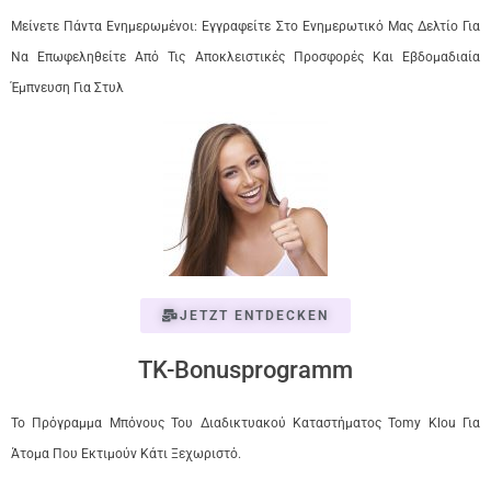
Μείνετε Πάντα Ενημερωμένοι: Εγγραφείτε Στο Ενημερωτικό Μας Δελτίο Για
Να Επωφεληθείτε Από Τις Αποκλειστικές Προσφορές Και Εβδομαδιαία
Έμπνευση Για Στυλ
JETZT ENTDECKEN
TK-Bonusprogramm
Το Πρόγραμμα Μπόνους Του Διαδικτυακού Καταστήματος Tomy Klou Για
Άτομα Που Εκτιμούν Κάτι Ξεχωριστό.