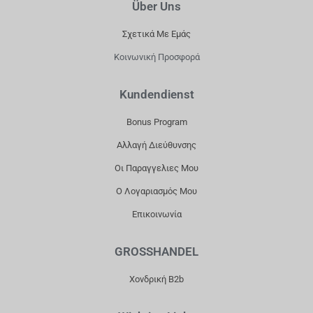
Über Uns
C
S
K
U
E
T
T
T
Σχετικά Με Εμάς
B
A
O
U
Κοινωνική Προσφορά
O
G
K
B
O
R
E
Kundendienst
K
A
Bonus Program
M
Αλλαγή Διεύθυνσης
Οι Παραγγελιες Μου
Ο Λογαριασμός Μου
Επικοινωνία
GROSSHANDEL
Χονδρική B2b