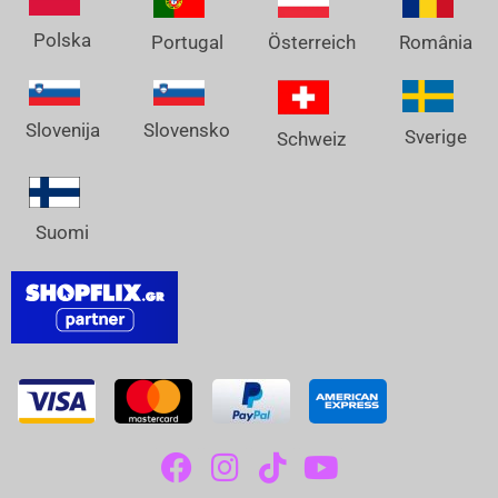
Polska
Österreich
Portugal
România
Slovenija
Slovensko
Sverige
Schweiz
Suomi
F
I
T
Y
A
N
I
O