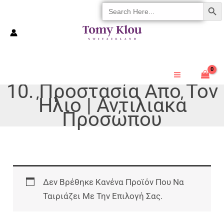
SEARCH 
Search
Μετάβαση
For:
Στο
Περιεχόμενο
10. Προστασία Απο Τον
Ήλιο | Αντιλιακά
Προσώπου
Δεν Βρέθηκε Κανένα Προϊόν Που Να
Ταιριάζει Με Την Επιλογή Σας.