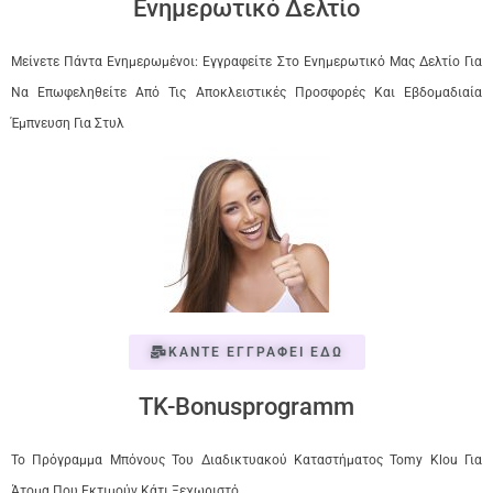
Ενημερωτικό Δελτίο
Μείνετε Πάντα Ενημερωμένοι: Εγγραφείτε Στο Ενημερωτικό Μας Δελτίο Για
Να Επωφεληθείτε Από Τις Αποκλειστικές Προσφορές Και Εβδομαδιαία
Έμπνευση Για Στυλ
ΚΑΝΤΕ ΕΓΓΡΑΦΕΙ ΕΔΩ
TK-Bonusprogramm
Το Πρόγραμμα Μπόνους Του Διαδικτυακού Καταστήματος Tomy Klou Για
Άτομα Που Εκτιμούν Κάτι Ξεχωριστό.