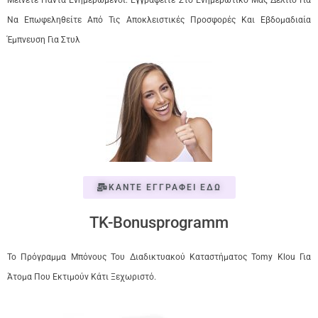
Μείνετε Πάντα Ενημερωμένοι: Εγγραφείτε Στο Ενημερωτικό Μας Δελτίο Για
Να Επωφεληθείτε Από Τις Αποκλειστικές Προσφορές Και Εβδομαδιαία
Έμπνευση Για Στυλ
ΚΑΝΤΕ ΕΓΓΡΑΦΕΙ ΕΔΩ
TK-Bonusprogramm
Το Πρόγραμμα Μπόνους Του Διαδικτυακού Καταστήματος Tomy Klou Για
Άτομα Που Εκτιμούν Κάτι Ξεχωριστό.