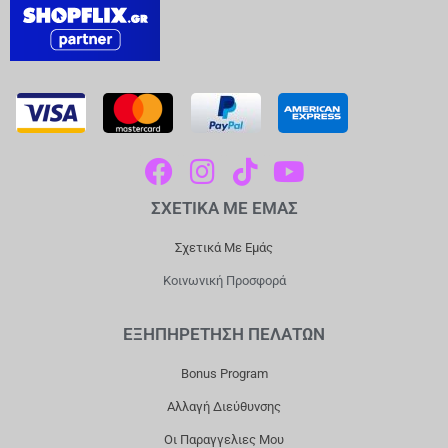
F
I
T
Y
A
N
I
O
ΣΧΕΤΙΚΑ ΜΕ ΕΜΑΣ
C
S
K
U
E
T
T
T
Σχετικά Με Εμάς
B
A
O
U
Κοινωνική Προσφορά
O
G
K
B
O
R
E
ΕΞΗΠΗΡΕΤΗΣΗ ΠΕΛΑΤΩΝ
K
A
Bonus Program
M
Αλλαγή Διεύθυνσης
Οι Παραγγελιες Μου