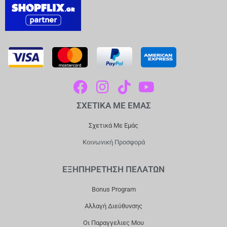
F
I
T
Y
A
N
I
O
ΣΧΕΤΙΚΑ ΜΕ ΕΜΑΣ
C
S
K
U
E
T
T
T
Σχετικά Με Εμάς
B
A
O
U
Κοινωνική Προσφορά
O
G
K
B
O
R
E
ΕΞΗΠΗΡΕΤΗΣΗ ΠΕΛΑΤΩΝ
K
A
Bonus Program
M
Αλλαγή Διεύθυνσης
Οι Παραγγελιες Μου