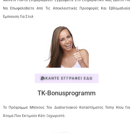
Μείνετε Πάντα Ενημερωμένοι: Εγγραφείτε Στο Ενημερωτικό Μας Δελτίο Για
Να Επωφεληθείτε Από Τις Αποκλειστικές Προσφορές Και Εβδομαδιαία
Έμπνευση Για Στυλ
ΚΑΝΤΕ ΕΓΓΡΑΦΕΙ ΕΔΩ
TK-Bonusprogramm
Το Πρόγραμμα Μπόνους Του Διαδικτυακού Καταστήματος Tomy Klou Για
Άτομα Που Εκτιμούν Κάτι Ξεχωριστό.