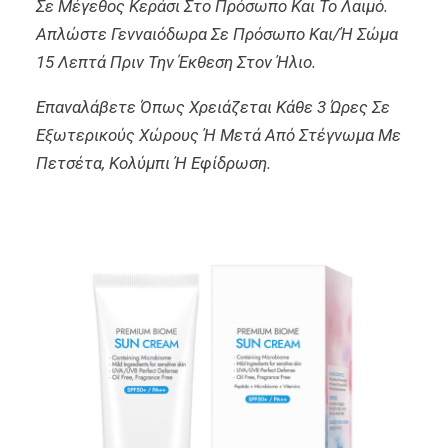
Σε Μέγεθος Κεράσι Στο Πρόσωπο Και Το Λαιμό.
Απλώστε Γενναιόδωρα Σε Πρόσωπο Και/ή Σώμα
15 Λεπτά Πριν Την Έκθεση Στον Ήλιο.
Επαναλάβετε Όπως Χρειάζεται Κάθε 3 Ώρες Σε
Εξωτερικούς Χώρους Ή Μετά Από Στέγνωμα Με
Πετσέτα, Κολύμπι Ή Εφίδρωση.