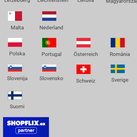
Lëtzebuerg
Liechtenstein
Lietuva
Magyarorszá
Nederland
Malta
Polska
Österreich
Portugal
România
Slovenija
Slovensko
Sverige
Schweiz
Suomi